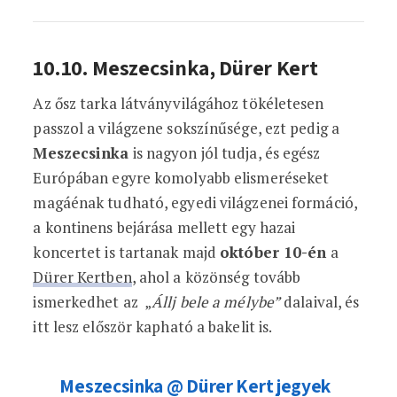
10.10. Meszecsinka, Dürer Kert
Az ősz tarka látványvilágához tökéletesen
passzol a világzene sokszínűsége, ezt pedig a
Meszecsinka
is nagyon jól tudja, és egész
Európában egyre komolyabb elismeréseket
magáénak tudható, egyedi világzenei formáció,
a kontinens bejárása mellett egy hazai
koncertet is tartanak majd
október 10-én
a
Dürer Kertben
, ahol a közönség tovább
ismerkedhet az „
Állj bele a mélybe”
dalaival, és
itt lesz először kapható a bakelit is.
Meszecsinka @ Dürer Kert jegyek