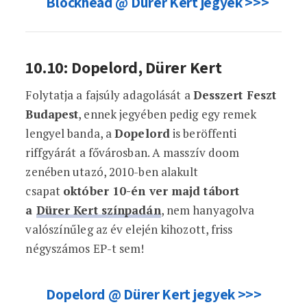
Blockhead @ Dürer Kert jegyek >>>
10.10: Dopelord, Dürer Kert
Folytatja a fajsúly adagolását a
Desszert Feszt
Budapest
, ennek jegyében pedig egy remek
lengyel banda, a
Dopelord
is beröffenti
riffgyárát a fővárosban. A masszív doom
zenében utazó, 2010-ben alakult
csapat
október 10-én ver majd tábort
a
Dürer Kert színpadán
, nem hanyagolva
valószínűleg az év elején kihozott, friss
négyszámos EP-t sem!
Dopelord @ Dürer Kert jegyek >>>