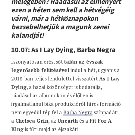
melegében? Ráadásul az élményért
ezen a héten sem kell a hétvégéig
várni, már a hétköznapokon
bezsebelhetjük a magunk zenei
kalandját!
10.07: As I Lay Dying, Barba Negra
Iszonyatosan erős, sőt
talán az évszak
legerősebb felütésével
indul a hét, ugyanis a
2018-ban teljes lendülettel visszatért
As I Lay
Dying
, a hazai közönséget is bedarálja,
ráadásul az albumokon és élőben is
irgalmatlanul bika produkcióról híres formáció
nem egyedül tép fel a
Barba Negra
színpadát:
a
Chelsea Grin,
az
Unearth
és a
Fit For A
King
is fűti majd az éjszakát!