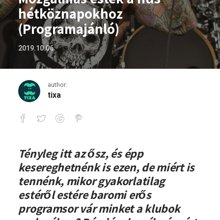
hétköznapokhoz
(Programajánló)
2019.10.06.
author:
tixa
Mozgalmas esték a hűs hétköznapokho
Tényleg itt az ősz, és épp
kesereghetnénk is ezen, de miért is
tennénk, mikor gyakorlatilag
estéről estére baromi erős
programsor vár minket a klubok