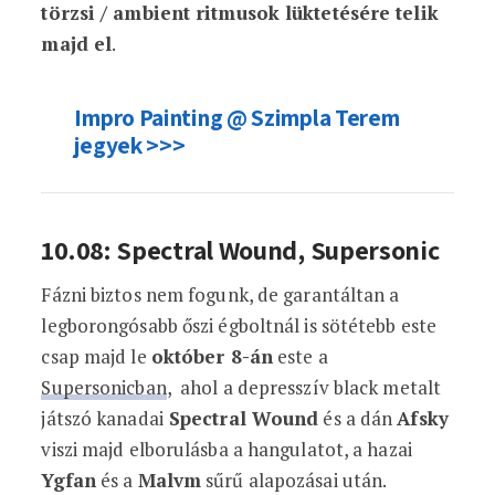
törzsi / ambient ritmusok lüktetésére telik
majd el
.
Impro Painting @ Szimpla Terem
jegyek >>>
10.08: Spectral Wound, Supersonic
Fázni biztos nem fogunk, de garantáltan a
legborongósabb őszi égboltnál is sötétebb este
csap majd le
október 8-án
este a
Supersonicban
, ahol a depresszív black metalt
játszó kanadai
Spectral Wound
és a dán
Afsky
viszi majd elborulásba a hangulatot, a hazai
Ygfan
és a
Malvm
sűrű alapozásai után.