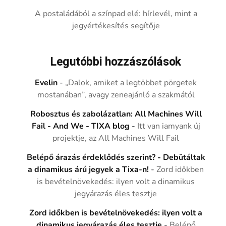
A postaládából a színpad elé: hírlevél, mint a
jegyértékesítés segítője
Legutóbbi hozzászólások
Evelin
-
„Dalok, amiket a legtöbbet pörgetek
mostanában”, avagy zeneajánló a szakmától
Robosztus és zabolázatlan: All Machines Will
Fail - And We - TIXA blog
-
Itt van iamyank új
projektje, az All Machines Will Fail
Belépő árazás érdeklődés szerint? - Debütáltak
a dinamikus árú jegyek a Tixa-n!
-
Zord időkben
is bevételnövekedés: ilyen volt a dinamikus
jegyárazás éles tesztje
Zord időkben is bevételnövekedés: ilyen volt a
dinamikus jegyárazás éles tesztje
-
Belépő