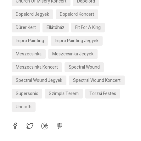
Church Of Misery Koncert
Dopelord
Dopelord Jegyek
Dopelord Koncert
Dürer Kert
Ellátóház
Fit For A King
Impro Painting
Impro Painting Jegyek
Meszecsinka
Meszecsinka Jegyek
Meszecsinka Koncert
Spectral Wound
Spectral Wound Jegyek
Spectral Wound Koncert
Supersonic
Szimpla Terem
Törzsi Festés
Unearth