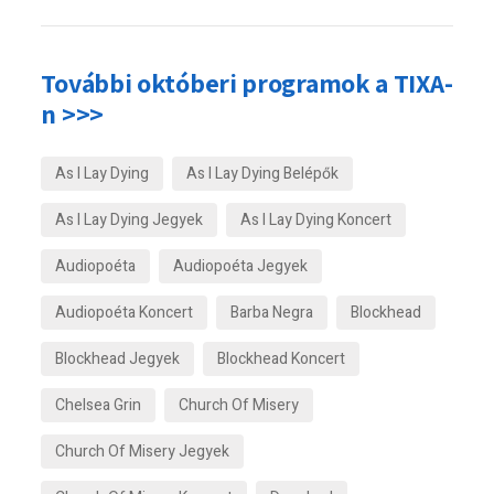
További októberi programok a TIXA-
n >>>
As I Lay Dying
As I Lay Dying Belépők
As I Lay Dying Jegyek
As I Lay Dying Koncert
Audiopoéta
Audiopoéta Jegyek
Audiopoéta Koncert
Barba Negra
Blockhead
Blockhead Jegyek
Blockhead Koncert
Chelsea Grin
Church Of Misery
Church Of Misery Jegyek