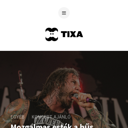
EGYÉB
KONCERT AJÁNLÓ
Mozgalmas esték a hűs