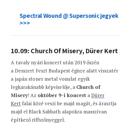
Spectral Wound @ Supersonic jegyek
>>>
10.09: Church Of Misery, Dürer Kert
A tavaly nyári koncert után 2019 őszén
a Desszert Feszt Budapest égisze alatt visszatér
a japán stoner metal vonulat egyik
legkarakánabb képviselője, a
Church of
Misery
! Az
október 9-i koncert
a
Dürer
Kert
falai közé veszi be majd magát, és árasztja
majd el Black Sabbath alapokra masszívan
építkező riffszőnyeggel.