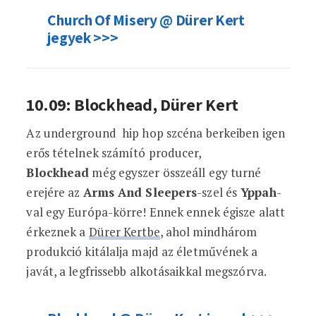
Church Of Misery @ Dürer Kert
jegyek >>>
10.09: Blockhead, Dürer Kert
Az underground hip hop szcéna berkeiben igen
erős tételnek számító producer,
Blockhead
még egyszer összeáll egy turné
erejére az
Arms And Sleepers
-szel és
Yppah
-
val egy Európa-körre! Ennek ennek égisze alatt
érkeznek a
Dürer Kertbe
, ahol mindhárom
produkció kitálalja majd az életművének a
javát, a legfrissebb alkotásaikkal megszórva.