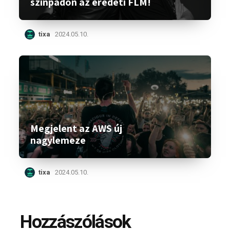
színpadon az eredeti FLM!
tixa
2024.05.10.
Megjelent az AWS új
nagylemeze
tixa
2024.05.10.
Hozzászólások