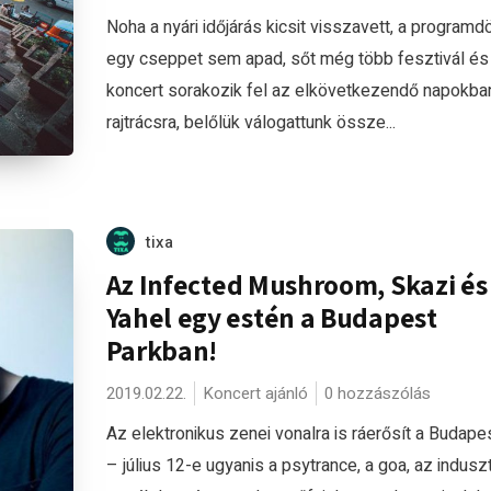
Noha a nyári időjárás kicsit visszavett, a program
egy cseppet sem apad, sőt még több fesztivál és
koncert sorakozik fel az elkövetkezendő napokba
rajtrácsra, belőlük válogattunk össze...
tixa
Az Infected Mushroom, Skazi és
Yahel egy estén a Budapest
Parkban!
2019.02.22.
Koncert ajánló
0 hozzászólás
Az elektronikus zenei vonalra is ráerősít a Budape
– július 12-e ugyanis a psytrance, a goa, az induszt