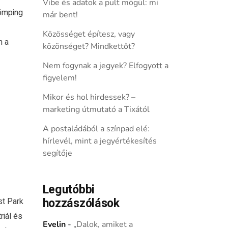
Vibe és adatok a pult mögül: mi
dömping
már bent!
Közösséget építesz, vagy
n a
közönséget? Mindkettőt?
Nem fogynak a jegyek? Elfogyott a
figyelem!
Mikor és hol hirdessek? –
marketing útmutató a Tixától
A postaládából a színpad elé:
hírlevél, mint a jegyértékesítés
segítője
Legutóbbi
hozzászólások
st Park
riál és
Evelin
-
„Dalok, amiket a