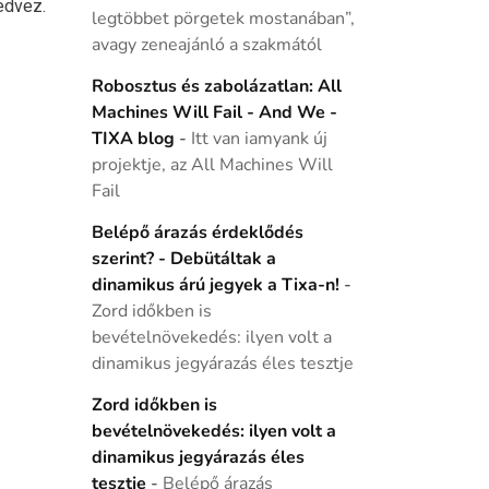
edvez.
legtöbbet pörgetek mostanában”,
avagy zeneajánló a szakmától
Robosztus és zabolázatlan: All
Machines Will Fail - And We -
TIXA blog
-
Itt van iamyank új
projektje, az All Machines Will
Fail
Belépő árazás érdeklődés
szerint? - Debütáltak a
dinamikus árú jegyek a Tixa-n!
-
Zord időkben is
bevételnövekedés: ilyen volt a
dinamikus jegyárazás éles tesztje
Zord időkben is
bevételnövekedés: ilyen volt a
dinamikus jegyárazás éles
tesztje
-
Belépő árazás