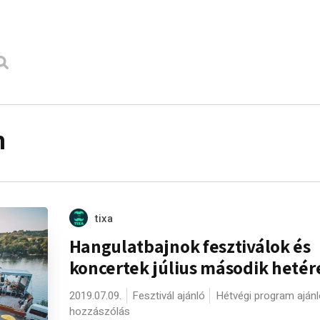
m
tixa
Hangulatbajnok fesztiválok és
koncertek július második hetér
2019.07.09.
Fesztivál ajánló
Hétvégi program ajánl
hozzászólás