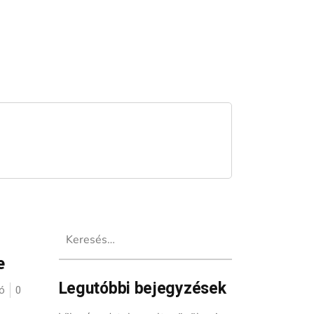
Keresés:
e
Legutóbbi bejegyzések
ó
0