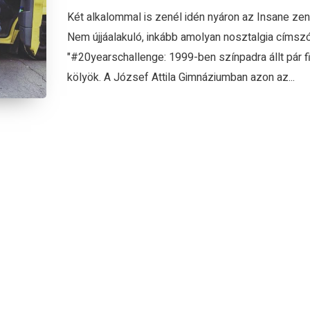
Két alkalommal is zenél idén nyáron az Insane zen
Nem újjáalakuló, inkább amolyan nosztalgia címsz
"#20yearschallenge: 1999-ben színpadra állt pár fi
kölyök. A József Attila Gimnáziumban azon az...