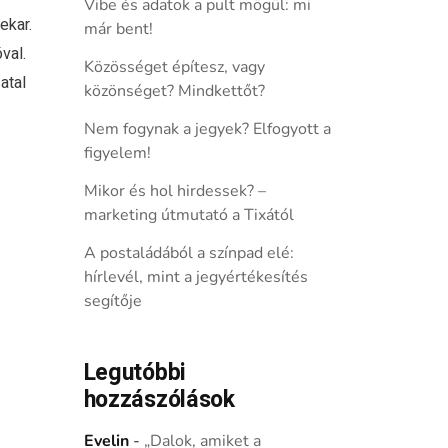
Vibe és adatok a pult mögül: mi
ekar.
már bent!
óval.
Közösséget építesz, vagy
atal
közönséget? Mindkettőt?
Nem fogynak a jegyek? Elfogyott a
figyelem!
Mikor és hol hirdessek? –
marketing útmutató a Tixától
A postaládából a színpad elé:
hírlevél, mint a jegyértékesítés
segítője
Legutóbbi
hozzászólások
Evelin
-
„Dalok, amiket a