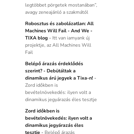
legtöbbet pörgetek mostanában”,
avagy zeneajánló a szakmától
Robosztus és zabolázatlan: All
Machines Will Fail - And We -
TIXA blog
-
Itt van iamyank új
projektje, az All Machines Will
Fail
Belépő árazás érdeklődés
szerint? - Debütáltak a
dinamikus árú jegyek a Tixa-n!
-
Zord időkben is
bevételnövekedés: ilyen volt a
dinamikus jegyárazás éles tesztje
Zord időkben is
bevételnövekedés: ilyen volt a
dinamikus jegyárazás éles
tesztje
-
Belépő árazás