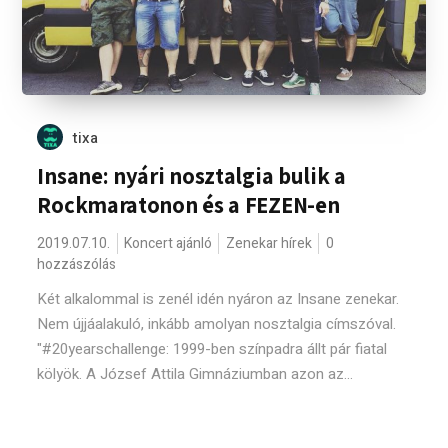
tixa
Insane: nyári nosztalgia bulik a
Rockmaratonon és a FEZEN-en
2019.07.10.
Koncert ajánló
Zenekar hírek
0
hozzászólás
Két alkalommal is zenél idén nyáron az Insane zenekar.
Nem újjáalakuló, inkább amolyan nosztalgia címszóval.
"#20yearschallenge: 1999-ben színpadra állt pár fiatal
kölyök. A József Attila Gimnáziumban azon az...