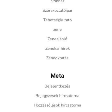
Színház
Szórakoztatóipar
Tehetségkutató
zene
Zeneajánló
Zenekar hírek
Zeneoktatás
Meta
Bejelentkezés
Bejegyzések hírcsatorna
Hozzászólások hírcsatorna