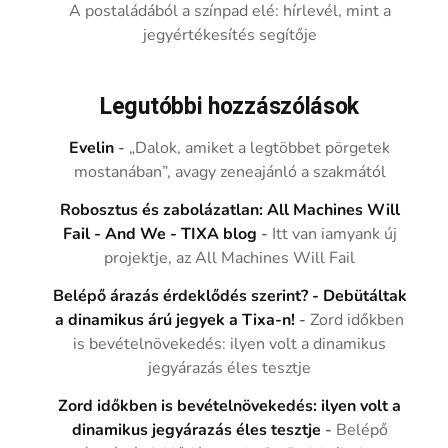
A postaládából a színpad elé: hírlevél, mint a
jegyértékesítés segítője
Legutóbbi hozzászólások
Evelin
-
„Dalok, amiket a legtöbbet pörgetek
mostanában”, avagy zeneajánló a szakmától
Robosztus és zabolázatlan: All Machines Will
Fail - And We - TIXA blog
-
Itt van iamyank új
projektje, az All Machines Will Fail
Belépő árazás érdeklődés szerint? - Debütáltak
a dinamikus árú jegyek a Tixa-n!
-
Zord időkben
is bevételnövekedés: ilyen volt a dinamikus
jegyárazás éles tesztje
Zord időkben is bevételnövekedés: ilyen volt a
dinamikus jegyárazás éles tesztje
-
Belépő