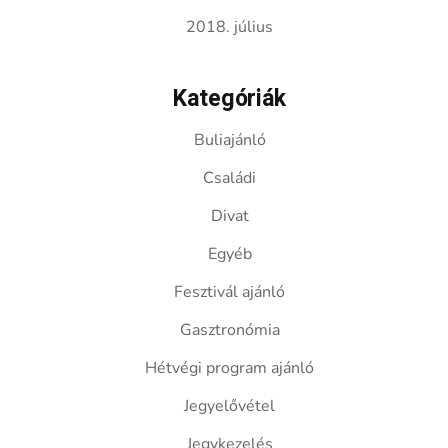
2018. július
Kategóriák
Buliajánló
Családi
Divat
Egyéb
Fesztivál ajánló
Gasztronómia
Hétvégi program ajánló
Jegyelővétel
Jegykezelés