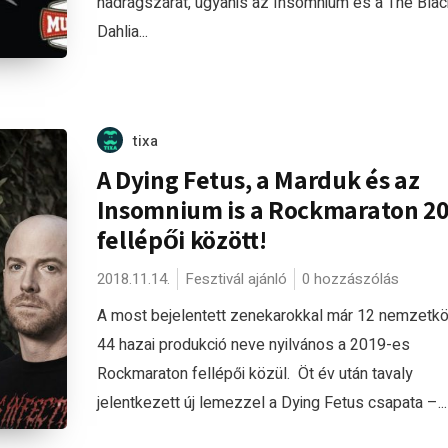
nadrágszárat, ugyanis az Insomnium és a The Blac
Dahlia...
tixa
A Dying Fetus, a Marduk és az
Insomnium is a Rockmaraton 2
fellépői között!
2018.11.14.
Fesztivál ajánló
0 hozzászólás
A most bejelentett zenekarokkal már 12 nemzetkö
44 hazai produkció neve nyilvános a 2019-es
Rockmaraton fellépői közül. Öt év után tavaly
jelentkezett új lemezzel a Dying Fetus csapata –...