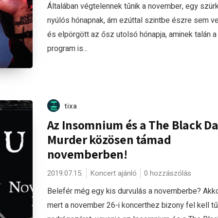
Általában végtelennek tűnik a november, egy szürk
nyúlós hónapnak, ám ezúttal szintbe észre sem ve
és elpörgött az ősz utolsó hónapja, aminek talán a
program is...
tixa
Az Insomnium és a The Black Da
Murder közösen támad
novemberben!
2019.07.15.
Koncert ajánló
0 hozzászólás
Belefér még egy kis durvulás a novemberbe? Akkor
mert a november 26-i koncerthez bizony fel kell tűr