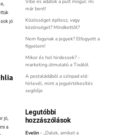
Vibe és adatok a pult mögül: mi
e,
már bent!
ttük
Közösséget építesz, vagy
 sok jó
közönséget? Mindkettőt?
Nem fogynak a jegyek? Elfogyott a
figyelem!
Mikor és hol hirdessek? –
marketing útmutató a Tixától
hlia
A postaládából a színpad elé:
hírlevél, mint a jegyértékesítés
segítője
Legutóbbi
 jó,
hozzászólások
ni a
Evelin
-
„Dalok, amiket a