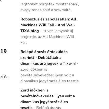
k
legtöbbet pörgetek mostanában”,
avagy zeneajánló a szakmától
Robosztus és zabolázatlan: All
Machines Will Fail - And We -
TIXA blog
-
Itt van iamyank új
projektje, az All Machines Will
Fail
019
Belépő árazás érdeklődés
szerint? - Debütáltak a
dinamikus árú jegyek a Tixa-n!
-
Zord időkben is
bevételnövekedés: ilyen volt a
zi és
dinamikus jegyárazás éles tesztje
Zord időkben is
bevételnövekedés: ilyen volt a
dinamikus jegyárazás éles
tesztje
-
Belépő árazás