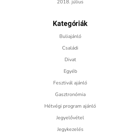
2018. július
Kategóriák
Buliajánló
Családi
Divat
Egyéb
Fesztivál ajánló
Gasztronómia
Hétvégi program ajánló
Jegyelővétel
Jegykezelés