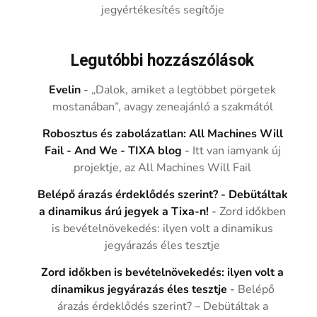
jegyértékesítés segítője
Legutóbbi hozzászólások
Evelin
-
„Dalok, amiket a legtöbbet pörgetek
mostanában”, avagy zeneajánló a szakmától
Robosztus és zabolázatlan: All Machines Will
Fail - And We - TIXA blog
-
Itt van iamyank új
projektje, az All Machines Will Fail
Belépő árazás érdeklődés szerint? - Debütáltak
a dinamikus árú jegyek a Tixa-n!
-
Zord időkben
is bevételnövekedés: ilyen volt a dinamikus
jegyárazás éles tesztje
Zord időkben is bevételnövekedés: ilyen volt a
dinamikus jegyárazás éles tesztje
-
Belépő
árazás érdeklődés szerint? – Debütáltak a