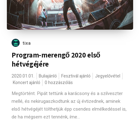
tixa
Program-merengő 2020 első
hétvégéjére
2020.01.01.
Buliajánló
Fesztivál ajánló
Jegyelővétel
Koncert ajánló
0 hozzászólás
Megtörtént. Pipát tettünk a karácsony és a szilveszter
mellé, és nekirugaszkodtunk az új évtizednek, aminek
első hétvégéjét tölthetjük épp csendes elmélkedéssel is,
de ha mégsem ezt tennénk, íme...