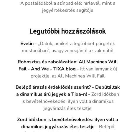
A postaládából a színpad elé: hírlevél, mint a
jegyértékesítés segítője
Legutóbbi hozzászólások
Evelin
-
„Dalok, amiket a legtöbbet pörgetek
mostanában”, avagy zeneajánló a szakmától
Robosztus és zabolázatlan: All Machines Will
Fail - And We - TIXA blog
-
Itt van iamyank új
projektje, az All Machines Will Fail
Belépő árazás érdeklődés szerint? - Debütáltak
a dinamikus árú jegyek a Tixa-n!
-
Zord időkben
is bevételnövekedés: ilyen volt a dinamikus
jegyárazás éles tesztje
Zord időkben is bevételnövekedés: ilyen volt a
dinamikus jegyárazás éles tesztje
-
Belépő