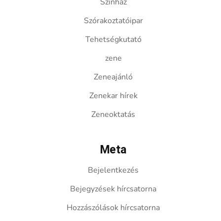
Színház
Szórakoztatóipar
Tehetségkutató
zene
Zeneajánló
Zenekar hírek
Zeneoktatás
Meta
Bejelentkezés
Bejegyzések hírcsatorna
Hozzászólások hírcsatorna