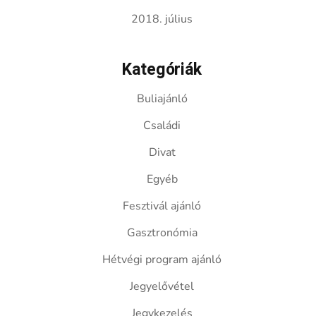
2018. július
Kategóriák
Buliajánló
Családi
Divat
Egyéb
Fesztivál ajánló
Gasztronómia
Hétvégi program ajánló
Jegyelővétel
Jegykezelés