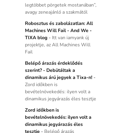
legtöbbet pörgetek mostanában”,
avagy zeneajánló a szakmától
Robosztus és zabolázatlan: All
Machines Will Fail - And We -
TIXA blog
-
Itt van iamyank új
projektje, az All Machines Will
Fail
Belépő árazás érdeklődés
szerint? - Debütáltak a
dinamikus árú jegyek a Tixa-n!
-
Zord időkben is
bevételnövekedés: ilyen volt a
dinamikus jegyárazás éles tesztje
Zord időkben is
bevételnövekedés: ilyen volt a
dinamikus jegyárazás éles
tesztje
-
Belépő árazás