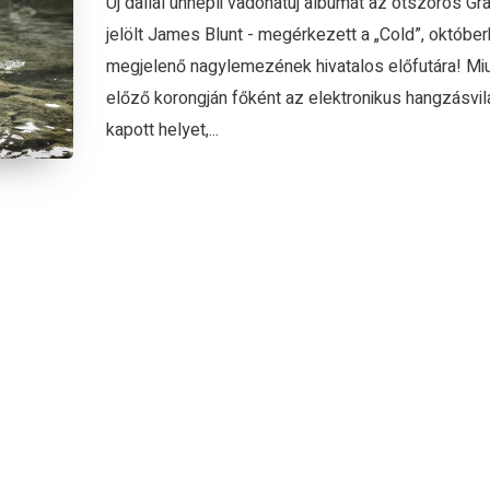
Új dallal ünnepli vadonatúj albumát az ötszörös G
jelölt James Blunt - megérkezett a „Cold”, októbe
megjelenő nagylemezének hivatalos előfutára! Mi
előző korongján főként az elektronikus hangzásvil
kapott helyet,...