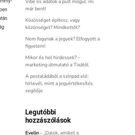
rammy-
Vibe és adatok a pult mögül: mi
már bent!
rben
után
Közösséget építesz, vagy
ág
közönséget? Mindkettőt?
Nem fogynak a jegyek? Elfogyott a
figyelem!
Mikor és hol hirdessek? –
marketing útmutató a Tixától
A postaládából a színpad elé:
hírlevél, mint a jegyértékesítés
segítője
Legutóbbi
hozzászólások
Evelin
-
„Dalok, amiket a