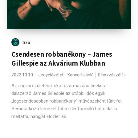
tixa
Csendesen robbanékony – James
Gillespie az Akvárium Klubban
2022.10.10.
Jegyelővétel
Koncertajánló
0 hozzászólás
Az angliai születésű, skót származású énekes-
dalszerző James Gillespie az utóbbi idők egyik
„legcsendesebben robbanékony” művészeként tűnt fel.
Bemutatkozó lemezét több ízlésformáló brit oldal is
méltatta, hangját Hozier és...