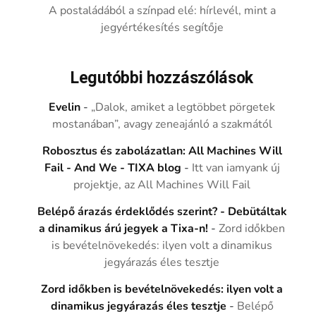
A postaládából a színpad elé: hírlevél, mint a
jegyértékesítés segítője
Legutóbbi hozzászólások
Evelin
-
„Dalok, amiket a legtöbbet pörgetek
mostanában”, avagy zeneajánló a szakmától
Robosztus és zabolázatlan: All Machines Will
Fail - And We - TIXA blog
-
Itt van iamyank új
projektje, az All Machines Will Fail
Belépő árazás érdeklődés szerint? - Debütáltak
a dinamikus árú jegyek a Tixa-n!
-
Zord időkben
is bevételnövekedés: ilyen volt a dinamikus
jegyárazás éles tesztje
Zord időkben is bevételnövekedés: ilyen volt a
dinamikus jegyárazás éles tesztje
-
Belépő