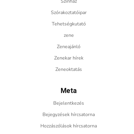
Színház
Szórakoztatóipar
Tehetségkutató
zene
Zeneajánló
Zenekar hírek
Zeneoktatás
Meta
Bejelentkezés
Bejegyzések hírcsatorna
Hozzászólások hírcsatorna