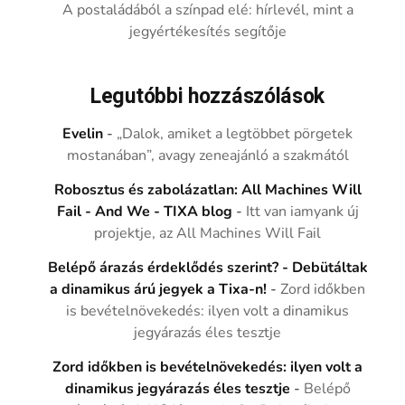
A postaládából a színpad elé: hírlevél, mint a
jegyértékesítés segítője
Legutóbbi hozzászólások
Evelin
-
„Dalok, amiket a legtöbbet pörgetek
mostanában”, avagy zeneajánló a szakmától
Robosztus és zabolázatlan: All Machines Will
Fail - And We - TIXA blog
-
Itt van iamyank új
projektje, az All Machines Will Fail
Belépő árazás érdeklődés szerint? - Debütáltak
a dinamikus árú jegyek a Tixa-n!
-
Zord időkben
is bevételnövekedés: ilyen volt a dinamikus
jegyárazás éles tesztje
Zord időkben is bevételnövekedés: ilyen volt a
dinamikus jegyárazás éles tesztje
-
Belépő