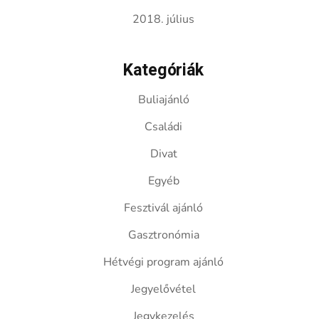
2018. július
Kategóriák
Buliajánló
Családi
Divat
Egyéb
Fesztivál ajánló
Gasztronómia
Hétvégi program ajánló
Jegyelővétel
Jegykezelés