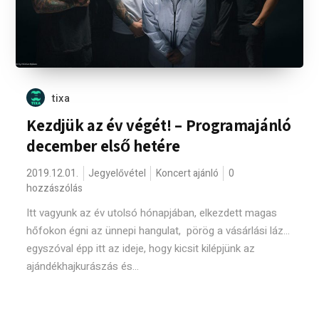
tixa
Kezdjük az év végét! – Programajánló
december első hetére
2019.12.01.
Jegyelővétel
Koncert ajánló
0
hozzászólás
Itt vagyunk az év utolsó hónapjában, elkezdett magas
hőfokon égni az ünnepi hangulat, pörög a vásárlási láz...
egyszóval épp itt az ideje, hogy kicsit kilépjünk az
ajándékhajkurászás és...