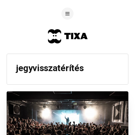
jegyvisszatérítés