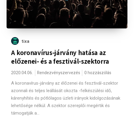
tixa
A koronavírus-járvány hatása az
előzenei- és a fesztivál-szektorra
2020.04.06.
Rendezvényszervezés
0 hozzászólás
A koronavírus-járvány az élőzenei és fesztivál-szektor
azonnali és teljes leállását okozta -felkészülési idő,
kárenyhítés és pótlólagos üzleti irányok kidolgozásának
lehetősége nélkül. A szektor szereplői megértik és
támogatják a...