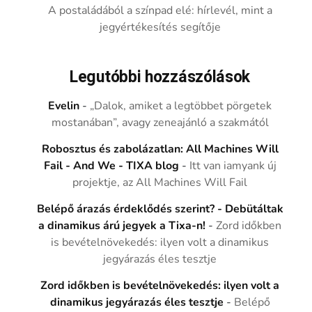
A postaládából a színpad elé: hírlevél, mint a
jegyértékesítés segítője
Legutóbbi hozzászólások
Evelin
-
„Dalok, amiket a legtöbbet pörgetek
mostanában”, avagy zeneajánló a szakmától
Robosztus és zabolázatlan: All Machines Will
Fail - And We - TIXA blog
-
Itt van iamyank új
projektje, az All Machines Will Fail
Belépő árazás érdeklődés szerint? - Debütáltak
a dinamikus árú jegyek a Tixa-n!
-
Zord időkben
is bevételnövekedés: ilyen volt a dinamikus
jegyárazás éles tesztje
Zord időkben is bevételnövekedés: ilyen volt a
dinamikus jegyárazás éles tesztje
-
Belépő