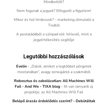
Mindkettőt?
Nem fogynak a jegyek? Elfogyott a figyelem!
Mikor és hol hirdessek? – marketing útmutató a
Tixától
A postaládából a színpad elé: hírlevél, mint a
jegyértékesítés segítője
Legutóbbi hozzászólások
Evelin
-
„Dalok, amiket a legtöbbet pörgetek
mostanában”, avagy zeneajánló a szakmától
Robosztus és zabolázatlan: All Machines Will
Fail - And We - TIXA blog
-
Itt van iamyank új
projektje, az All Machines Will Fail
Belépő árazás érdeklődés szerint? - Debütáltak