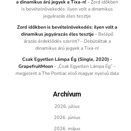
a dinamikus árú jegyek a Tixa-n!
-
Zord időkben
is bevételnövekedés: ilyen volt a dinamikus
jegyárazás éles tesztje
Zord időkben is bevételnövekedés: ilyen volt a
dinamikus jegyárazás éles tesztje
-
Belépő
árazás érdeklődés szerint? – Debütáltak a
dinamikus árú jegyek a Tixa-n!
Csak Egyetlen Lámpa Ég (Single, 2020) -
GrapefruitMoon
-
„Csak Egyetlen Lámpa Ég” –
megjelent a The Pontiac első magyar nyelvű dala
Archívum
2026. július
2026. június
2026. május