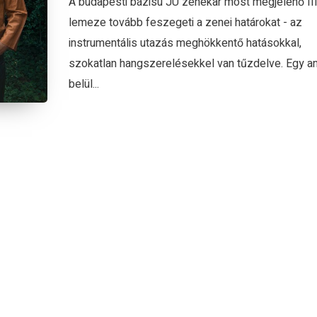
A budapesti bázisú JÜ zenekar most megjelenő II
lemeze tovább feszegeti a zenei határokat - az
instrumentális utazás meghökkentő hatásokkal,
szokatlan hangszerelésekkel van tűzdelve. Egy a
belül...