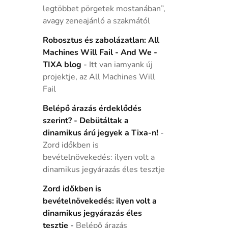
legtöbbet pörgetek mostanában”,
avagy zeneajánló a szakmától
Robosztus és zabolázatlan: All
Machines Will Fail - And We -
TIXA blog
-
Itt van iamyank új
projektje, az All Machines Will
Fail
Belépő árazás érdeklődés
szerint? - Debütáltak a
dinamikus árú jegyek a Tixa-n!
-
Zord időkben is
bevételnövekedés: ilyen volt a
dinamikus jegyárazás éles tesztje
Zord időkben is
bevételnövekedés: ilyen volt a
dinamikus jegyárazás éles
tesztje
-
Belépő árazás