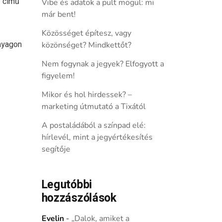
I című
Vibe és adatok a pult mögül: mi
már bent!
Közösséget építesz, vagy
nyagon
közönséget? Mindkettőt?
Nem fogynak a jegyek? Elfogyott a
figyelem!
Mikor és hol hirdessek? –
marketing útmutató a Tixától
A postaládából a színpad elé:
hírlevél, mint a jegyértékesítés
segítője
Legutóbbi
hozzászólások
Evelin
-
„Dalok, amiket a