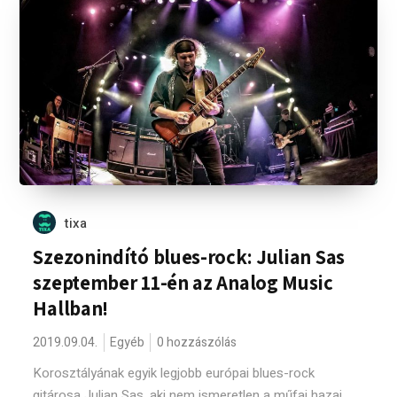
tixa
Szezonindító blues-rock: Julian Sas
szeptember 11-én az Analog Music
Hallban!
2019.09.04.
Egyéb
0 hozzászólás
Korosztályának egyik legjobb európai blues-rock
gitárosa Julian Sas, aki nem ismeretlen a műfaj hazai