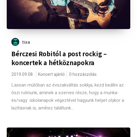
tixa
Bérczesi Robitól a post rockig –
koncertek a hétköznapokra
2019.09.08.
Koncert ajánló
0 hozzászólás
Lassan múlóban az évszakváltás sokkja, kezd beállni az
őszi rutinunk, aminek a szerves része, hogy a munka-
és/vagy iskolanapok végeztével hagyunk helyet olykor a
lazításnak is, amihez találtunk...