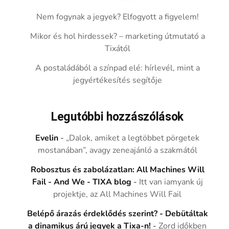
Nem fogynak a jegyek? Elfogyott a figyelem!
Mikor és hol hirdessek? – marketing útmutató a
Tixától
A postaládából a színpad elé: hírlevél, mint a
jegyértékesítés segítője
Legutóbbi hozzászólások
Evelin
-
„Dalok, amiket a legtöbbet pörgetek
mostanában”, avagy zeneajánló a szakmától
Robosztus és zabolázatlan: All Machines Will
Fail - And We - TIXA blog
-
Itt van iamyank új
projektje, az All Machines Will Fail
Belépő árazás érdeklődés szerint? - Debütáltak
a dinamikus árú jegyek a Tixa-n!
-
Zord időkben