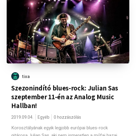
tixa
Szezonindító blues-rock: Julian Sas
szeptember 11-én az Analog Music
Hallban!
2019.09.04.
Egyéb
0 hozzászólás
Korosztályának egyik legjobb európai blues-rock
gitárosa Julian Sas, aki nem ismeretlen a műfaj hazai