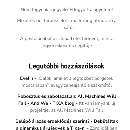
Nem fogynak a jegyek? Elfogyott a figyelem!
Mikor és hol hirdessek? – marketing útmutató a
Tixától
A postaládából a színpad elé: hírlevél, mint a
jegyértékesítés segítője
Legutóbbi hozzászólások
Evelin
-
„Dalok, amiket a legtöbbet pörgetek
mostanában”, avagy zeneajánló a szakmától
Robosztus és zabolázatlan: All Machines Will
Fail - And We - TIXA blog
-
Itt van iamyank új
projektje, az All Machines Will Fail
Belépő árazás érdeklődés szerint? - Debütáltak
a dinamikus árú jegyek a Tixa-n!
-
Zord időkben