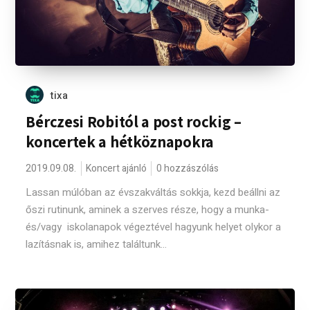
tixa
Bérczesi Robitól a post rockig –
koncertek a hétköznapokra
2019.09.08.
Koncert ajánló
0 hozzászólás
Lassan múlóban az évszakváltás sokkja, kezd beállni az
őszi rutinunk, aminek a szerves része, hogy a munka-
és/vagy iskolanapok végeztével hagyunk helyet olykor a
lazításnak is, amihez találtunk...