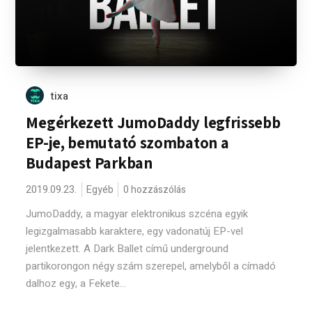
tixa
Megérkezett JumoDaddy legfrissebb
EP-je, bemutató szombaton a
Budapest Parkban
2019.09.23.
Egyéb
0 hozzászólás
JumoDaddy, a magyar elektronikus szcéna egyik
legizgalmasabb karaktere, egy vadonatúj EP-vel
jelentkezett. A Dark Ballet című underground
partikorongon négy szám szerepel, amelyből a címadó
dalhoz egy, a Fekete...