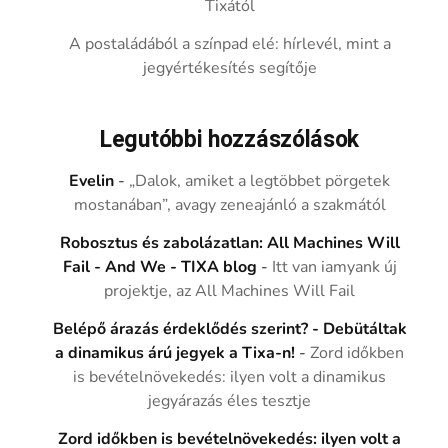
Tixától
A postaládából a színpad elé: hírlevél, mint a
jegyértékesítés segítője
Legutóbbi hozzászólások
Evelin
-
„Dalok, amiket a legtöbbet pörgetek
mostanában”, avagy zeneajánló a szakmától
Robosztus és zabolázatlan: All Machines Will
Fail - And We - TIXA blog
-
Itt van iamyank új
projektje, az All Machines Will Fail
Belépő árazás érdeklődés szerint? - Debütáltak
a dinamikus árú jegyek a Tixa-n!
-
Zord időkben
is bevételnövekedés: ilyen volt a dinamikus
jegyárazás éles tesztje
Zord időkben is bevételnövekedés: ilyen volt a