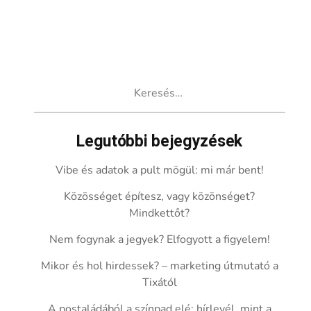
Keresés:
Legutóbbi bejegyzések
Vibe és adatok a pult mögül: mi már bent!
Közösséget építesz, vagy közönséget?
Mindkettőt?
Nem fogynak a jegyek? Elfogyott a figyelem!
Mikor és hol hirdessek? – marketing útmutató a
Tixától
A postaládából a színpad elé: hírlevél, mint a