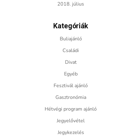
2018. július
Kategóriák
Buliajánló
Családi
Divat
Egyéb
Fesztivál ajánló
Gasztronómia
Hétvégi program ajánló
Jegyelővétel
Jegykezelés