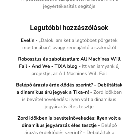
jegyértékesítés segítője
Legutóbbi hozzászólások
Evelin
-
„Dalok, amiket a legtöbbet pörgetek
mostanában”, avagy zeneajánló a szakmától
Robosztus és zabolázatlan: All Machines Will
Fail - And We - TIXA blog
-
Itt van iamyank új
projektje, az All Machines Will Fail
Belépő árazás érdeklődés szerint? - Debütáltak
a dinamikus árú jegyek a Tixa-n!
-
Zord időkben
is bevételnövekedés: ilyen volt a dinamikus
jegyárazás éles tesztje
Zord időkben is bevételnövekedés: ilyen volt a
dinamikus jegyárazás éles tesztje
-
Belépő
árazás érdeklődés szerint? – Debütáltak a