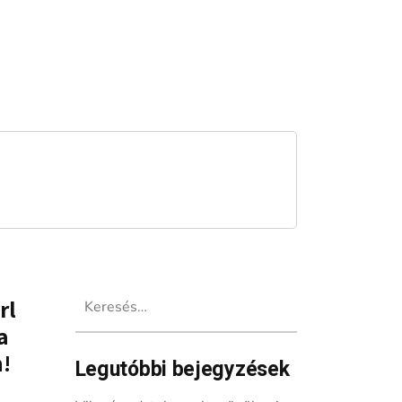
Keresés:
rl
a
n!
Legutóbbi bejegyzések