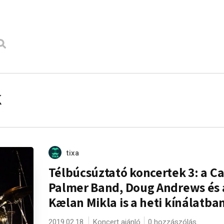
k
tixa
Télbúcsúztató koncertek 3: a Ca
Palmer Band, Doug Andrews és 
Kælan Mikla is a heti kínálatba
2019.02.18.
Koncert ajánló
0 hozzászólás