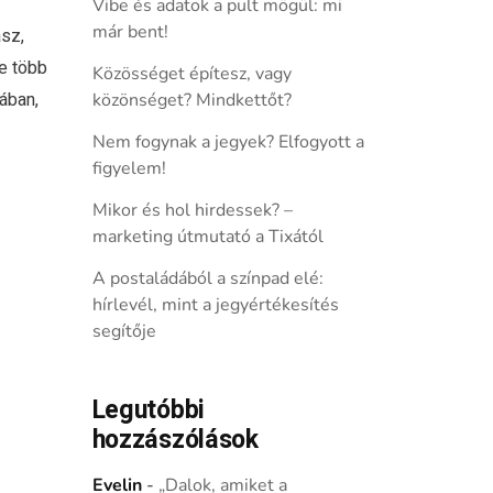
Vibe és adatok a pult mögül: mi
már bent!
sz,
e több
Közösséget építesz, vagy
ában,
közönséget? Mindkettőt?
Nem fogynak a jegyek? Elfogyott a
figyelem!
Mikor és hol hirdessek? –
marketing útmutató a Tixától
A postaládából a színpad elé:
hírlevél, mint a jegyértékesítés
segítője
Legutóbbi
hozzászólások
Evelin
-
„Dalok, amiket a