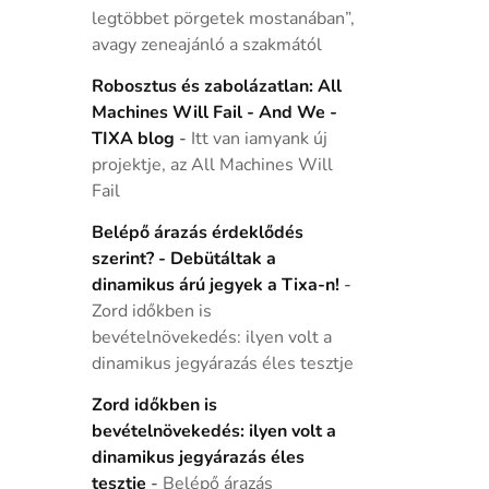
legtöbbet pörgetek mostanában”,
avagy zeneajánló a szakmától
Robosztus és zabolázatlan: All
Machines Will Fail - And We -
TIXA blog
-
Itt van iamyank új
projektje, az All Machines Will
Fail
Belépő árazás érdeklődés
szerint? - Debütáltak a
dinamikus árú jegyek a Tixa-n!
-
Zord időkben is
bevételnövekedés: ilyen volt a
dinamikus jegyárazás éles tesztje
Zord időkben is
bevételnövekedés: ilyen volt a
dinamikus jegyárazás éles
tesztje
-
Belépő árazás