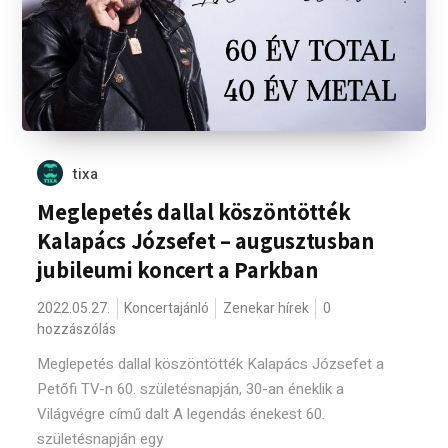
tixa
Meglepetés dallal köszöntötték
Kalapács Józsefet – augusztusban
jubileumi koncert a Parkban
2022.05.27.
Koncertajánló
Zenekar hírek
0
hozzászólás
Meglepetés dallal köszöntötték Kalapács Józsefet a
Petőfi TV-n 60. születésnapján, 30-an éneklik a
Világvégre című dalt A legendás énekest 60.
születésnapján egy