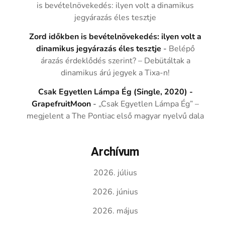
is bevételnövekedés: ilyen volt a dinamikus
jegyárazás éles tesztje
Zord időkben is bevételnövekedés: ilyen volt a
dinamikus jegyárazás éles tesztje
-
Belépő
árazás érdeklődés szerint? – Debütáltak a
dinamikus árú jegyek a Tixa-n!
Csak Egyetlen Lámpa Ég (Single, 2020) -
GrapefruitMoon
-
„Csak Egyetlen Lámpa Ég” –
megjelent a The Pontiac első magyar nyelvű dala
Archívum
2026. július
2026. június
2026. május