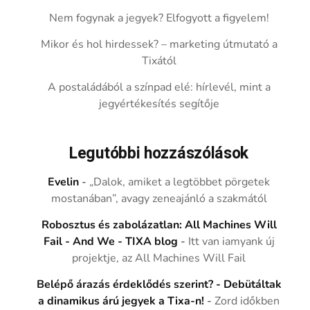
Nem fogynak a jegyek? Elfogyott a figyelem!
Mikor és hol hirdessek? – marketing útmutató a
Tixától
A postaládából a színpad elé: hírlevél, mint a
jegyértékesítés segítője
Legutóbbi hozzászólások
Evelin
-
„Dalok, amiket a legtöbbet pörgetek
mostanában”, avagy zeneajánló a szakmától
Robosztus és zabolázatlan: All Machines Will
Fail - And We - TIXA blog
-
Itt van iamyank új
projektje, az All Machines Will Fail
Belépő árazás érdeklődés szerint? - Debütáltak
a dinamikus árú jegyek a Tixa-n!
-
Zord időkben