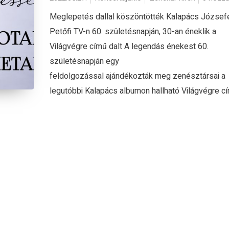
Meglepetés dallal köszöntötték Kalapács Józsefe
Petőfi TV-n 60. születésnapján, 30-an éneklik a
Világvégre című dalt A legendás énekest 60.
születésnapján egy
feldolgozással ajándékozták meg zenésztársai a
legutóbbi Kalapács albumon hallható Világvégre cím