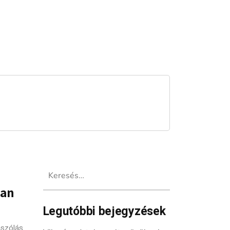
Keresés:
ban
Legutóbbi bejegyzések
szólás