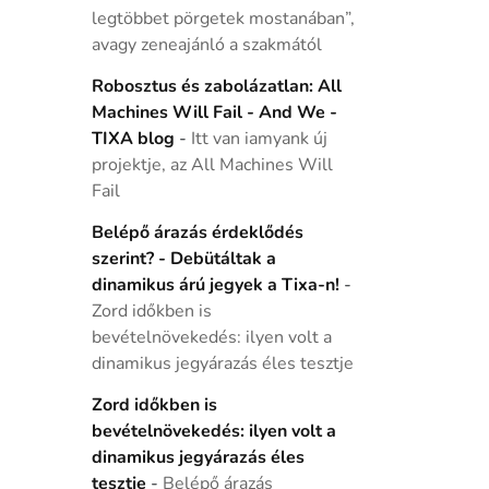
legtöbbet pörgetek mostanában”,
avagy zeneajánló a szakmától
Robosztus és zabolázatlan: All
Machines Will Fail - And We -
TIXA blog
-
Itt van iamyank új
projektje, az All Machines Will
Fail
Belépő árazás érdeklődés
szerint? - Debütáltak a
dinamikus árú jegyek a Tixa-n!
-
Zord időkben is
bevételnövekedés: ilyen volt a
dinamikus jegyárazás éles tesztje
Zord időkben is
bevételnövekedés: ilyen volt a
dinamikus jegyárazás éles
tesztje
-
Belépő árazás