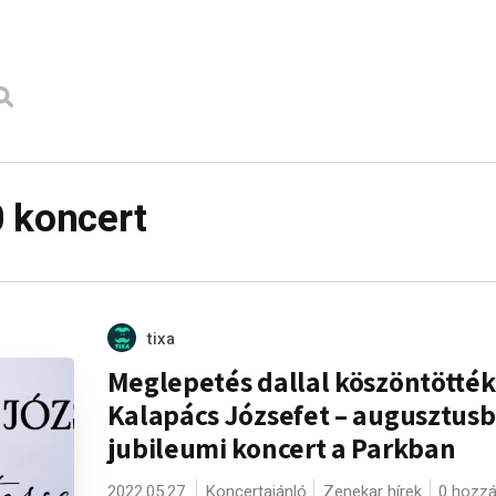
 koncert
tixa
Meglepetés dallal köszöntötték
Kalapács Józsefet – augusztus
jubileumi koncert a Parkban
2022.05.27.
Koncertajánló
Zenekar hírek
0 hozzá