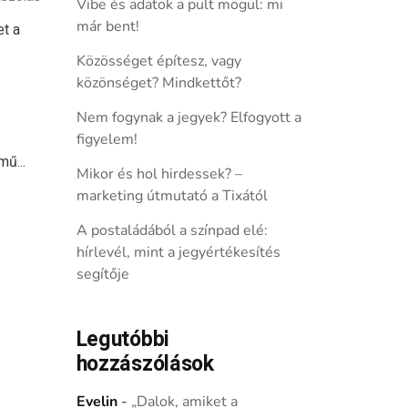
Vibe és adatok a pult mögül: mi
már bent!
t a
Közösséget építesz, vagy
közönséget? Mindkettőt?
Nem fogynak a jegyek? Elfogyott a
figyelem!
ű...
Mikor és hol hirdessek? –
marketing útmutató a Tixától
A postaládából a színpad elé:
hírlevél, mint a jegyértékesítés
segítője
Legutóbbi
hozzászólások
Evelin
-
„Dalok, amiket a