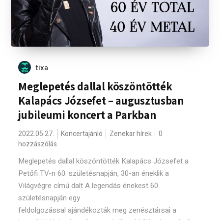
tixa
Meglepetés dallal köszöntötték
Kalapács Józsefet – augusztusban
jubileumi koncert a Parkban
2022.05.27.
Koncertajánló
Zenekar hírek
0
hozzászólás
Meglepetés dallal köszöntötték Kalapács Józsefet a
Petőfi TV-n 60. születésnapján, 30-an éneklik a
Világvégre című dalt A legendás énekest 60.
születésnapján egy
feldolgozással ajándékozták meg zenésztársai a