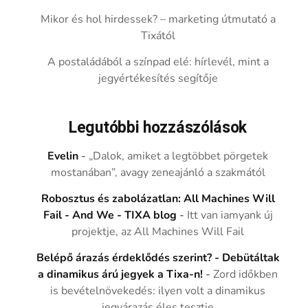
Mikor és hol hirdessek? – marketing útmutató a
Tixától
A postaládából a színpad elé: hírlevél, mint a
jegyértékesítés segítője
Legutóbbi hozzászólások
Evelin
-
„Dalok, amiket a legtöbbet pörgetek
mostanában”, avagy zeneajánló a szakmától
Robosztus és zabolázatlan: All Machines Will
Fail - And We - TIXA blog
-
Itt van iamyank új
projektje, az All Machines Will Fail
Belépő árazás érdeklődés szerint? - Debütáltak
a dinamikus árú jegyek a Tixa-n!
-
Zord időkben
is bevételnövekedés: ilyen volt a dinamikus
jegyárazás éles tesztje