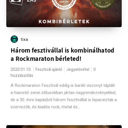
tixa
Három fesztivállal is kombinálhatod
a Rockmaraton bérleted!
2020.01.10.
Fesztivál ajánló
Jegyelővétel
0
hozzászólás
A Rockmaraton Fesztivál eddig is baráti viszonyt táplált
a hasonló zenei stílusokban jártas nagyrendezvényekkel,
de a 30. évre kapásból három fesztivállal is lepacsiztak a
szervezők, és kiadós rock, metal és...