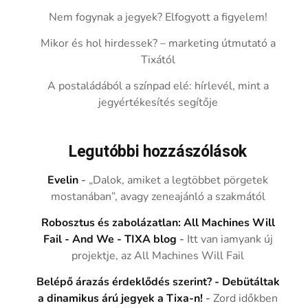
Nem fogynak a jegyek? Elfogyott a figyelem!
Mikor és hol hirdessek? – marketing útmutató a
Tixától
A postaládából a színpad elé: hírlevél, mint a
jegyértékesítés segítője
Legutóbbi hozzászólások
Evelin
-
„Dalok, amiket a legtöbbet pörgetek
mostanában”, avagy zeneajánló a szakmától
Robosztus és zabolázatlan: All Machines Will
Fail - And We - TIXA blog
-
Itt van iamyank új
projektje, az All Machines Will Fail
Belépő árazás érdeklődés szerint? - Debütáltak
a dinamikus árú jegyek a Tixa-n!
-
Zord időkben