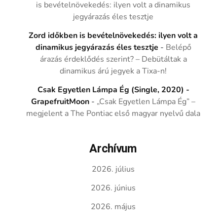
is bevételnövekedés: ilyen volt a dinamikus
jegyárazás éles tesztje
Zord időkben is bevételnövekedés: ilyen volt a
dinamikus jegyárazás éles tesztje
-
Belépő
árazás érdeklődés szerint? – Debütáltak a
dinamikus árú jegyek a Tixa-n!
Csak Egyetlen Lámpa Ég (Single, 2020) -
GrapefruitMoon
-
„Csak Egyetlen Lámpa Ég” –
megjelent a The Pontiac első magyar nyelvű dala
Archívum
2026. július
2026. június
2026. május