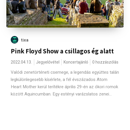
tixa
Pink Floyd Show a csillagos ég alatt
2022.04.13.
Jegyelővétel
Koncertajánló
0 hozzászólás
Valódi zenetörténeti csemege, a legendás együttes talán
legkülönlegesebb kísérlete, a fél évszázados Atom
Heart Mother kerül terítékre április 29-én az ókori romok
között Aquincumban. Egy estényi varázslatos zenei...