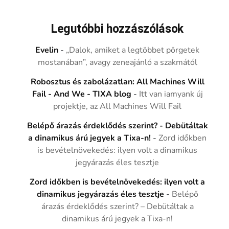
Legutóbbi hozzászólások
Evelin
-
„Dalok, amiket a legtöbbet pörgetek
mostanában”, avagy zeneajánló a szakmától
Robosztus és zabolázatlan: All Machines Will
Fail - And We - TIXA blog
-
Itt van iamyank új
projektje, az All Machines Will Fail
Belépő árazás érdeklődés szerint? - Debütáltak
a dinamikus árú jegyek a Tixa-n!
-
Zord időkben
is bevételnövekedés: ilyen volt a dinamikus
jegyárazás éles tesztje
Zord időkben is bevételnövekedés: ilyen volt a
dinamikus jegyárazás éles tesztje
-
Belépő
árazás érdeklődés szerint? – Debütáltak a
dinamikus árú jegyek a Tixa-n!