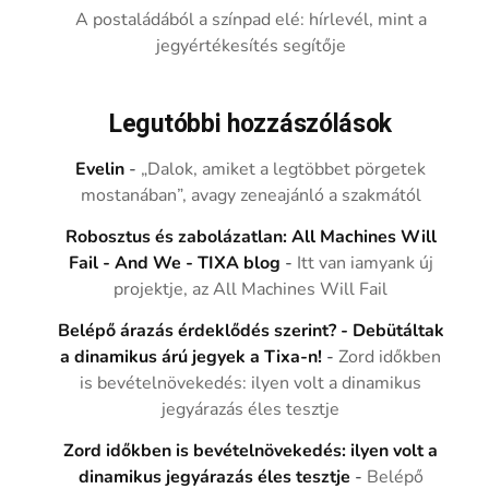
A postaládából a színpad elé: hírlevél, mint a
jegyértékesítés segítője
Legutóbbi hozzászólások
Evelin
-
„Dalok, amiket a legtöbbet pörgetek
mostanában”, avagy zeneajánló a szakmától
Robosztus és zabolázatlan: All Machines Will
Fail - And We - TIXA blog
-
Itt van iamyank új
projektje, az All Machines Will Fail
Belépő árazás érdeklődés szerint? - Debütáltak
a dinamikus árú jegyek a Tixa-n!
-
Zord időkben
is bevételnövekedés: ilyen volt a dinamikus
jegyárazás éles tesztje
Zord időkben is bevételnövekedés: ilyen volt a
dinamikus jegyárazás éles tesztje
-
Belépő