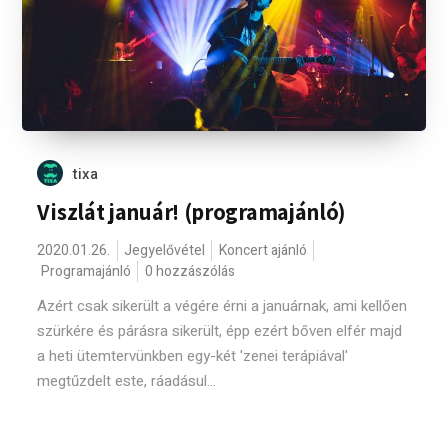
tixa
Viszlát január! (programajánló)
2020.01.26.
Jegyelővétel
Koncert ajánló
Programajánló
0 hozzászólás
Azért csak sikerült a végére érni a januárnak, ami kellően
szürkére és párásra sikerült, épp ezért bőven elfér majd
a heti ütemtervünkben egy-két 'zenei terápiával'
megtűzdelt este, ráadásul...