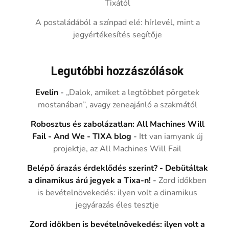
Tixától
A postaládából a színpad elé: hírlevél, mint a
jegyértékesítés segítője
Legutóbbi hozzászólások
Evelin
-
„Dalok, amiket a legtöbbet pörgetek
mostanában”, avagy zeneajánló a szakmától
Robosztus és zabolázatlan: All Machines Will
Fail - And We - TIXA blog
-
Itt van iamyank új
projektje, az All Machines Will Fail
Belépő árazás érdeklődés szerint? - Debütáltak
a dinamikus árú jegyek a Tixa-n!
-
Zord időkben
is bevételnövekedés: ilyen volt a dinamikus
jegyárazás éles tesztje
Zord időkben is bevételnövekedés: ilyen volt a