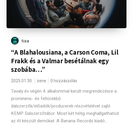
tixa
“A Blahalousiana, a Carson Coma, Lil
Frakk és a Valmar besétálnak egy
szobába…”
2025.01.30.
zene
0 hozzászólás
Tavaly év végén 4. alkalommal került megrendezésre a
prominens- és feltörekbő
dalszerzők/előadók/producerek részvételével zajló
KEMP Dalszerzőtábor. Most két hétig meghallgathatod
az itt készült demókat. A Banana Records kiadó...