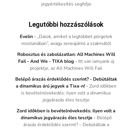
jegyértékesítés segítője
Legutóbbi hozzászólások
Evelin
-
„Dalok, amiket a legtöbbet pörgetek
mostanában”, avagy zeneajánló a szakmától
Robosztus és zabolázatlan: All Machines Will
Fail - And We - TIXA blog
-
Itt van iamyank új
projektje, az All Machines Will Fail
Belépő árazás érdeklődés szerint? - Debütáltak
a dinamikus árú jegyek a Tixa-n!
-
Zord időkben
is bevételnövekedés: ilyen volt a dinamikus
jegyárazás éles tesztje
Zord időkben is bevételnövekedés: ilyen volt a
dinamikus jegyárazás éles tesztje
-
Belépő
árazás érdeklődés szerint? – Debütáltak a