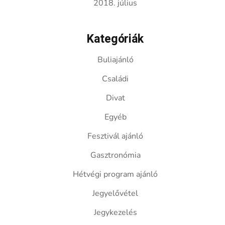
2018. július
Kategóriák
Buliajánló
Családi
Divat
Egyéb
Fesztivál ajánló
Gasztronómia
Hétvégi program ajánló
Jegyelővétel
Jegykezelés