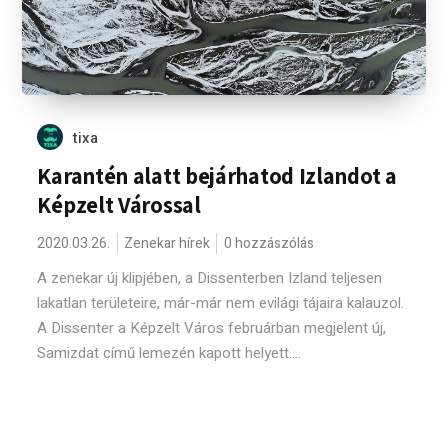
tixa
Karantén alatt bejárhatod Izlandot a
Képzelt Várossal
2020.03.26.
Zenekar hírek
0 hozzászólás
A zenekar új klipjében, a Dissenterben Izland teljesen
lakatlan területeire, már-már nem evilági tájaira kalauzol.
A Dissenter a Képzelt Város februárban megjelent új,
Samizdat című lemezén kapott helyett....