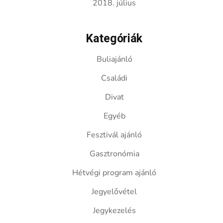
2018. július
Kategóriák
Buliajánló
Családi
Divat
Egyéb
Fesztivál ajánló
Gasztronómia
Hétvégi program ajánló
Jegyelővétel
Jegykezelés