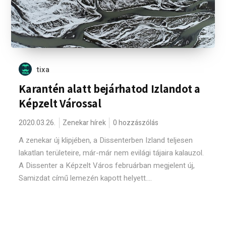
tixa
Karantén alatt bejárhatod Izlandot a
Képzelt Várossal
2020.03.26.
Zenekar hírek
0 hozzászólás
A zenekar új klipjében, a Dissenterben Izland teljesen
lakatlan területeire, már-már nem evilági tájaira kalauzol.
A Dissenter a Képzelt Város februárban megjelent új,
Samizdat című lemezén kapott helyett....