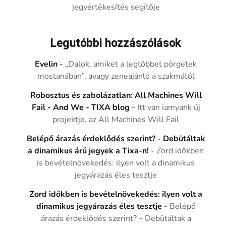
jegyértékesítés segítője
Legutóbbi hozzászólások
Evelin
-
„Dalok, amiket a legtöbbet pörgetek
mostanában”, avagy zeneajánló a szakmától
Robosztus és zabolázatlan: All Machines Will
Fail - And We - TIXA blog
-
Itt van iamyank új
projektje, az All Machines Will Fail
Belépő árazás érdeklődés szerint? - Debütáltak
a dinamikus árú jegyek a Tixa-n!
-
Zord időkben
is bevételnövekedés: ilyen volt a dinamikus
jegyárazás éles tesztje
Zord időkben is bevételnövekedés: ilyen volt a
dinamikus jegyárazás éles tesztje
-
Belépő
árazás érdeklődés szerint? – Debütáltak a