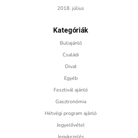
2018. július
Kategóriák
Buliajánló
Családi
Divat
Egyéb
Fesztivál ajánló
Gasztronómia
Hétvégi program ajánló
Jegyelővétel
Jegykezelés