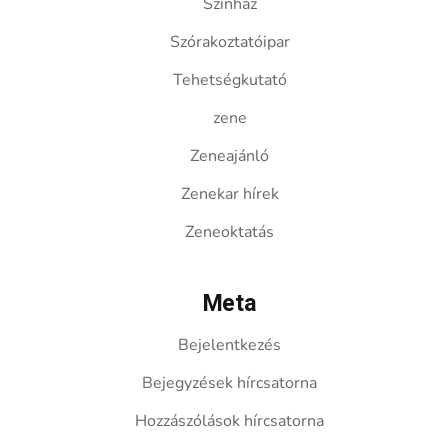
Színház
Szórakoztatóipar
Tehetségkutató
zene
Zeneajánló
Zenekar hírek
Zeneoktatás
Meta
Bejelentkezés
Bejegyzések hírcsatorna
Hozzászólások hírcsatorna