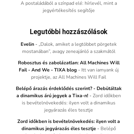
A postaládából a színpad elé: hírlevél, mint a
jegyértékesítés segítője
Legutóbbi hozzászólások
Evelin
-
„Dalok, amiket a legtöbbet pörgetek
mostanában”, avagy zeneajánló a szakmától
Robosztus és zabolázatlan: All Machines Will
Fail - And We - TIXA blog
-
Itt van iamyank új
projektje, az All Machines Will Fail
Belépő árazás érdeklődés szerint? - Debütáltak
a dinamikus árú jegyek a Tixa-n!
-
Zord időkben
is bevételnövekedés: ilyen volt a dinamikus
jegyárazás éles tesztje
Zord időkben is bevételnövekedés: ilyen volt a
dinamikus jegyárazás éles tesztje
-
Belépő