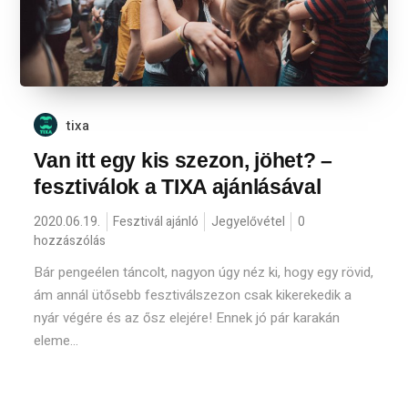
tixa
Van itt egy kis szezon, jöhet? –
fesztiválok a TIXA ajánlásával
2020.06.19.
Fesztivál ajánló
Jegyelővétel
0
hozzászólás
Bár pengeélen táncolt, nagyon úgy néz ki, hogy egy rövid,
ám annál ütősebb fesztiválszezon csak kikerekedik a
nyár végére és az ősz elejére! Ennek jó pár karakán
eleme...