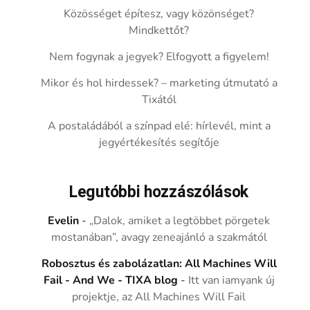
Közösséget építesz, vagy közönséget?
Mindkettőt?
Nem fogynak a jegyek? Elfogyott a figyelem!
Mikor és hol hirdessek? – marketing útmutató a
Tixától
A postaládából a színpad elé: hírlevél, mint a
jegyértékesítés segítője
Legutóbbi hozzászólások
Evelin
-
„Dalok, amiket a legtöbbet pörgetek
mostanában”, avagy zeneajánló a szakmától
Robosztus és zabolázatlan: All Machines Will
Fail - And We - TIXA blog
-
Itt van iamyank új
projektje, az All Machines Will Fail