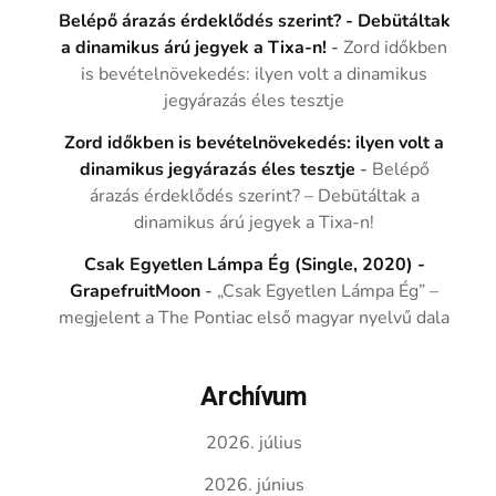
Belépő árazás érdeklődés szerint? - Debütáltak
a dinamikus árú jegyek a Tixa-n!
-
Zord időkben
is bevételnövekedés: ilyen volt a dinamikus
jegyárazás éles tesztje
Zord időkben is bevételnövekedés: ilyen volt a
dinamikus jegyárazás éles tesztje
-
Belépő
árazás érdeklődés szerint? – Debütáltak a
dinamikus árú jegyek a Tixa-n!
Csak Egyetlen Lámpa Ég (Single, 2020) -
GrapefruitMoon
-
„Csak Egyetlen Lámpa Ég” –
megjelent a The Pontiac első magyar nyelvű dala
Archívum
2026. július
2026. június