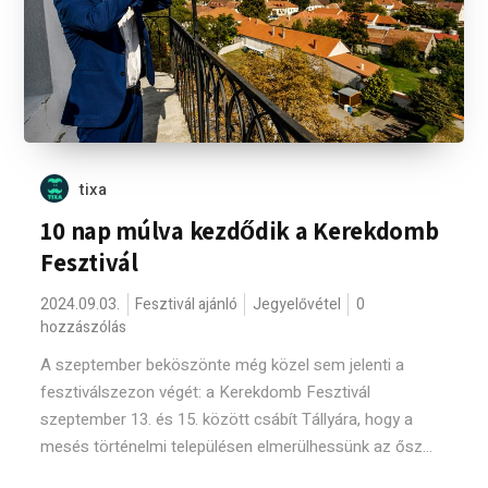
tixa
10 nap múlva kezdődik a Kerekdomb
Fesztivál
2024.09.03.
Fesztivál ajánló
Jegyelővétel
0
hozzászólás
A szeptember beköszönte még közel sem jelenti a
fesztiválszezon végét: a Kerekdomb Fesztivál
szeptember 13. és 15. között csábít Tállyára, hogy a
mesés történelmi településen elmerülhessünk az ősz...