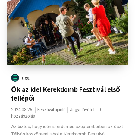
tixa
Ők az idei Kerekdomb Fesztivál első
fellépői
2024.03.26.
Fesztivál ajánló
Jegyelővétel
0
hozzászólás
Az biztos, hogy idén is érdemes szeptemberben az őszt
Tállyán köszönteni, ahol a Kerekdomb Fesztivál