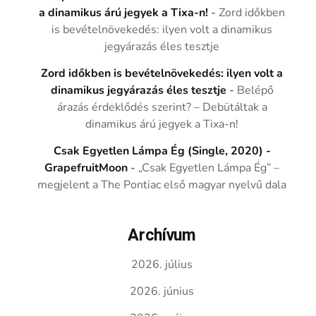
a dinamikus árú jegyek a Tixa-n!
-
Zord időkben
is bevételnövekedés: ilyen volt a dinamikus
jegyárazás éles tesztje
Zord időkben is bevételnövekedés: ilyen volt a
dinamikus jegyárazás éles tesztje
-
Belépő
árazás érdeklődés szerint? – Debütáltak a
dinamikus árú jegyek a Tixa-n!
Csak Egyetlen Lámpa Ég (Single, 2020) -
GrapefruitMoon
-
„Csak Egyetlen Lámpa Ég” –
megjelent a The Pontiac első magyar nyelvű dala
Archívum
2026. július
2026. június