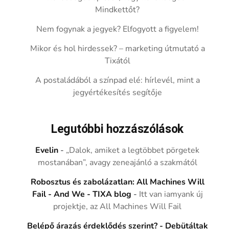
Mindkettőt?
Nem fogynak a jegyek? Elfogyott a figyelem!
Mikor és hol hirdessek? – marketing útmutató a
Tixától
A postaládából a színpad elé: hírlevél, mint a
jegyértékesítés segítője
Legutóbbi hozzászólások
Evelin
-
„Dalok, amiket a legtöbbet pörgetek
mostanában”, avagy zeneajánló a szakmától
Robosztus és zabolázatlan: All Machines Will
Fail - And We - TIXA blog
-
Itt van iamyank új
projektje, az All Machines Will Fail
Belépő árazás érdeklődés szerint? - Debütáltak