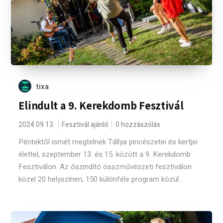
tixa
Elindult a 9. Kerekdomb Fesztivál
2024.09.13.
Fesztivál ajánló
0 hozzászólás
Péntektől ismét megtelnek Tállya pincészetei és kertjei
élettel, szeptember 13. és 15. között a 9. Kerekdomb
Fesztiválon. Az őszindító összművészeti fesztiválon
közel 20 helyszínen, 150 különféle program közül...