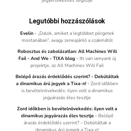
jegyértékesítés segítője
Legutóbbi hozzászólások
Evelin
-
„Dalok, amiket a legtöbbet pörgetek
mostanában”, avagy zeneajánló a szakmától
Robosztus és zabolázatlan: All Machines Will
Fail - And We - TIXA blog
-
Itt van iamyank új
projektje, az All Machines Will Fail
Belépő árazás érdeklődés szerint? - Debütáltak
a dinamikus árú jegyek a Tixa-n!
-
Zord időkben
is bevételnövekedés: ilyen volt a dinamikus
jegyárazás éles tesztje
Zord időkben is bevételnövekedés: ilyen volt a
dinamikus jegyárazás éles tesztje
-
Belépő
árazás érdeklődés szerint? – Debütáltak a
dinamikus árú jegyek a Tixa-n!