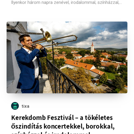
Ilyenkor három napra zenével, irodalommal, színházzal,...
tixa
Kerekdomb Fesztivál – a tökéletes
őszindítás koncertekkel, borokkal,