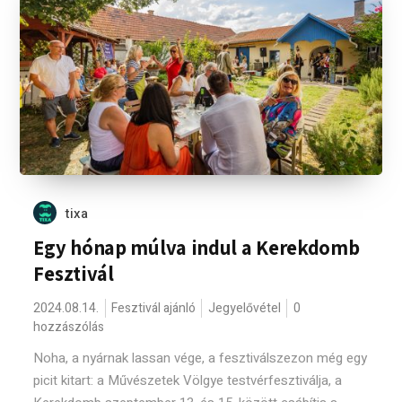
tixa
Egy hónap múlva indul a Kerekdomb
Fesztivál
2024.08.14.
Fesztivál ajánló
Jegyelővétel
0
hozzászólás
Noha, a nyárnak lassan vége, a fesztiválszezon még egy
picit kitart: a Művészetek Völgye testvérfesztiválja, a