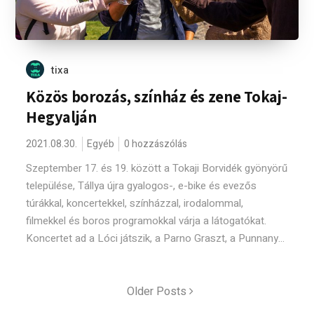
tixa
Közös borozás, színház és zene Tokaj-
Hegyalján
2021.08.30.
Egyéb
0 hozzászólás
Szeptember 17. és 19. között a Tokaji Borvidék gyönyörű
települése, Tállya újra gyalogos-, e-bike és evezős
túrákkal, koncertekkel, színházzal, irodalommal,
filmekkel és boros programokkal várja a látogatókat.
Koncertet ad a Lóci játszik, a Parno Graszt, a Punnany...
Older Posts