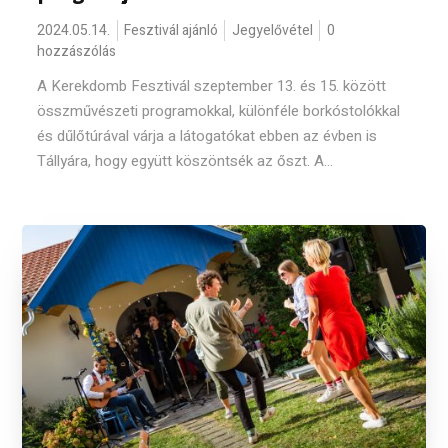
2024.05.14.
Fesztivál ajánló
Jegyelővétel
0
hozzászólás
A Kerekdomb Fesztivál szeptember 13. és 15. között
összművészeti programokkal, különféle borkóstolókkal
és dűlőtúrával várja a látogatókat ebben az évben is
Tállyára, hogy együtt köszöntsék az őszt. A...