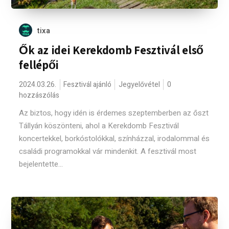
tixa
Ők az idei Kerekdomb Fesztivál első
fellépői
2024.03.26.
Fesztivál ajánló
Jegyelővétel
0
hozzászólás
Az biztos, hogy idén is érdemes szeptemberben az őszt
Tállyán köszönteni, ahol a Kerekdomb Fesztivál
koncertekkel, borkóstolókkal, színházzal, irodalommal és
családi programokkal vár mindenkit. A fesztivál most
bejelentette...