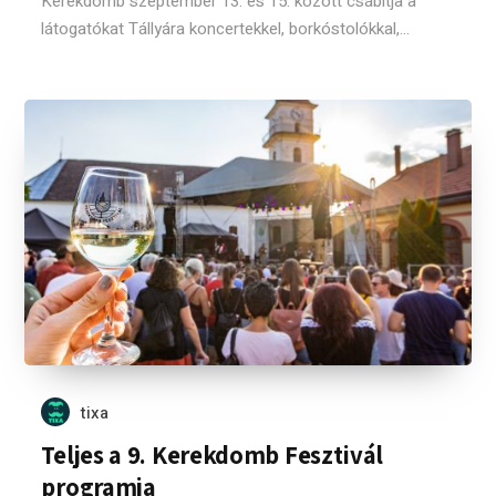
Kerekdomb szeptember 13. és 15. között csábítja a
látogatókat Tállyára koncertekkel, borkóstolókkal,...
tixa
Teljes a 9. Kerekdomb Fesztivál
programja