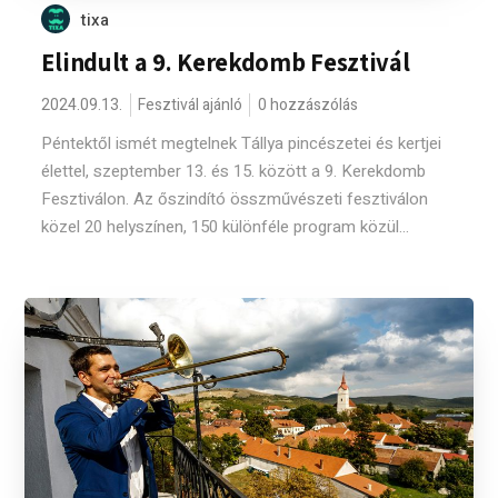
tixa
Elindult a 9. Kerekdomb Fesztivál
2024.09.13.
Fesztivál ajánló
0 hozzászólás
Péntektől ismét megtelnek Tállya pincészetei és kertjei
élettel, szeptember 13. és 15. között a 9. Kerekdomb
Fesztiválon. Az őszindító összművészeti fesztiválon
közel 20 helyszínen, 150 különféle program közül...