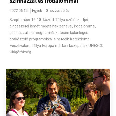
színházzal és irodalommal
2022.06.15.
Egyéb
0 hozzászólás
Szeptember 16-18. között Tállya szőlőskertjei,
pincészetei ismét megtelnek zenével, irodalommal,
színházzal, na meg természetesen különleges
borkóstoló programokkal a hetedik Kerekdomb
Fesztiválon. Tállya Európa mértani közepe, az UNESCO
világörökség...