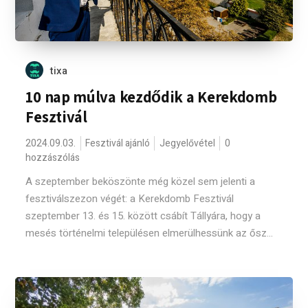
tixa
10 nap múlva kezdődik a Kerekdomb
Fesztivál
2024.09.03.
Fesztivál ajánló
Jegyelővétel
0
hozzászólás
A szeptember beköszönte még közel sem jelenti a
fesztiválszezon végét: a Kerekdomb Fesztivál
szeptember 13. és 15. között csábít Tállyára, hogy a
mesés történelmi településen elmerülhessünk az ősz...