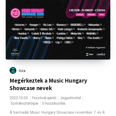
tixa
Megérkeztek a Music Hungary
Showcase nevek
2023.10.03.
Fesztivál ajánló
Jegyelővétel
Szórakoztatóipar
0 hozzászólás
A harmadik Music Hungary Showcase november 7. és 8.