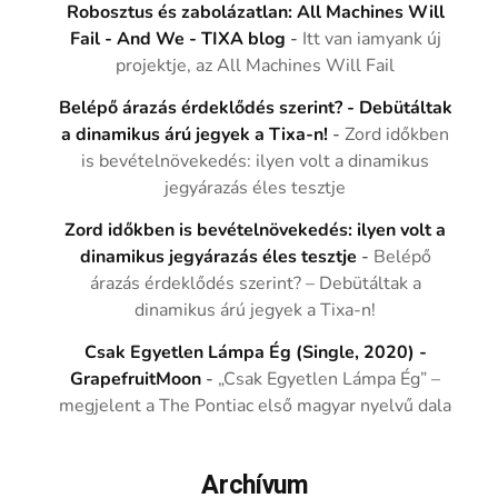
Robosztus és zabolázatlan: All Machines Will
Fail - And We - TIXA blog
-
Itt van iamyank új
projektje, az All Machines Will Fail
Belépő árazás érdeklődés szerint? - Debütáltak
a dinamikus árú jegyek a Tixa-n!
-
Zord időkben
is bevételnövekedés: ilyen volt a dinamikus
jegyárazás éles tesztje
Zord időkben is bevételnövekedés: ilyen volt a
dinamikus jegyárazás éles tesztje
-
Belépő
árazás érdeklődés szerint? – Debütáltak a
dinamikus árú jegyek a Tixa-n!
Csak Egyetlen Lámpa Ég (Single, 2020) -
GrapefruitMoon
-
„Csak Egyetlen Lámpa Ég” –
megjelent a The Pontiac első magyar nyelvű dala
Archívum