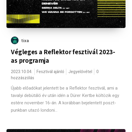
tixa
Végleges a Reflektor fesztivál 2023-
as programja
2023.10.04.
Fesztivál ajánló
Jegyelővétel
0
hozzászólás
Újabb előadókat jelentett be a Reflektor fesztivál, ami a
tavalyi debütáló év után idén a Dürer Kertbe költözik egy
estére november 16-án. A korábban bejelentett poszt-
punkban utazó londoni...