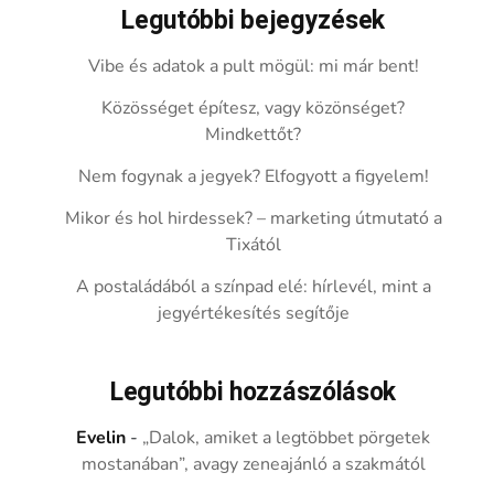
Legutóbbi bejegyzések
Vibe és adatok a pult mögül: mi már bent!
Közösséget építesz, vagy közönséget?
Mindkettőt?
Nem fogynak a jegyek? Elfogyott a figyelem!
Mikor és hol hirdessek? – marketing útmutató a
Tixától
A postaládából a színpad elé: hírlevél, mint a
jegyértékesítés segítője
Legutóbbi hozzászólások
Evelin
-
„Dalok, amiket a legtöbbet pörgetek
mostanában”, avagy zeneajánló a szakmától