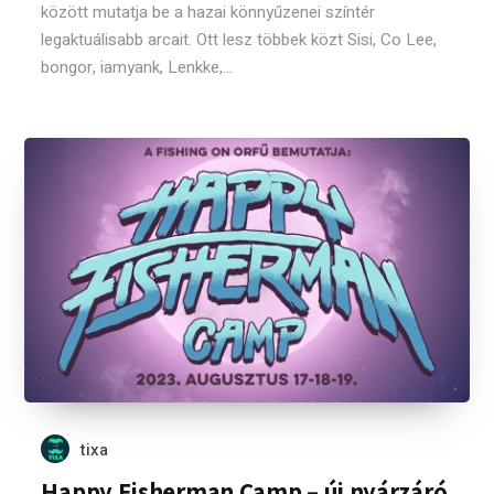
között mutatja be a hazai könnyűzenei színtér
legaktuálisabb arcait. Ott lesz többek közt Sisi, Co Lee,
bongor, iamyank, Lenkke,...
tixa
Happy Fisherman Camp – új nyárzáró