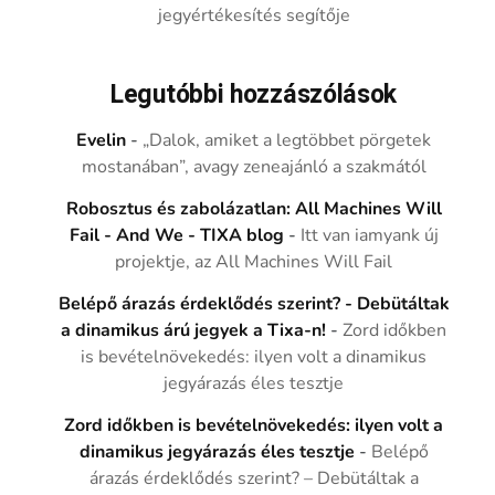
jegyértékesítés segítője
Legutóbbi hozzászólások
Evelin
-
„Dalok, amiket a legtöbbet pörgetek
mostanában”, avagy zeneajánló a szakmától
Robosztus és zabolázatlan: All Machines Will
Fail - And We - TIXA blog
-
Itt van iamyank új
projektje, az All Machines Will Fail
Belépő árazás érdeklődés szerint? - Debütáltak
a dinamikus árú jegyek a Tixa-n!
-
Zord időkben
is bevételnövekedés: ilyen volt a dinamikus
jegyárazás éles tesztje
Zord időkben is bevételnövekedés: ilyen volt a
dinamikus jegyárazás éles tesztje
-
Belépő
árazás érdeklődés szerint? – Debütáltak a