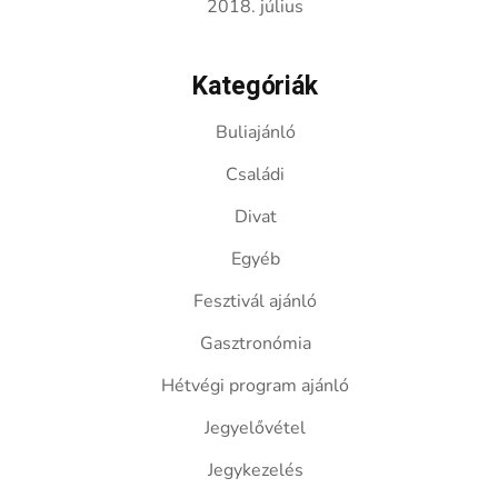
2018. július
Kategóriák
Buliajánló
Családi
Divat
Egyéb
Fesztivál ajánló
Gasztronómia
Hétvégi program ajánló
Jegyelővétel
Jegykezelés