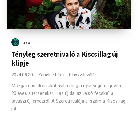
tixa
Tényleg szeretnivaló a Kiscsillag új
klipje
2024.08.30.
Zenekar hírek
0 hozzászólás
Mozgalmas időszakát nyitja meg a nyár végén a jövőre
20 éves alterzenekar – az új dal az „első fecske” a
tavaszi új lemezről. A Szeretnivalója c. szám a Kiscsillag
jól...