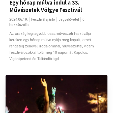
Egy hónap múlva indul a 33.
Művészetek Völgye Fesztivál
2024.06.19.
Fesztivál ajánló
Jegyelővétel
0
hozzászólás
Az ország legnagyobb összművészeti fesztiválja
kereken egy hónap múlva nyitja meg kapuit, ismét
rengeteg zenével, irodalommal, művészettel, vidám
fesztiválozókkal tölti meg 10 napon át Kapolcs,
Vigántpetend és Taliándörögd...