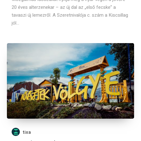
20 éves alterzenekar – az új dal az „első fecske” a
tavaszi új lemezről. A Szeretnivalója c. szám a Kiscsillag
jól...
tixa