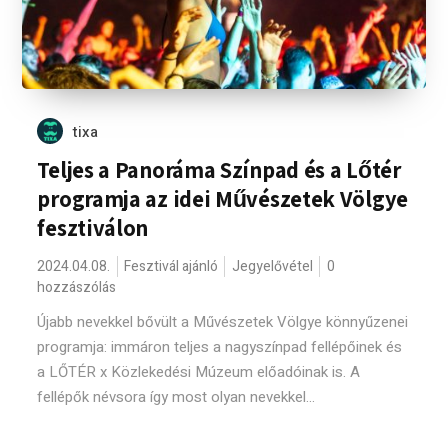
tixa
Teljes a Panoráma Színpad és a Lőtér
programja az idei Művészetek Völgye
fesztiválon
2024.04.08.
Fesztivál ajánló
Jegyelővétel
0
hozzászólás
Újabb nevekkel bővült a Művészetek Völgye könnyűzenei
programja: immáron teljes a nagyszínpad fellépőinek és
a LŐTÉR x Közlekedési Múzeum előadóinak is. A
fellépők névsora így most olyan nevekkel...