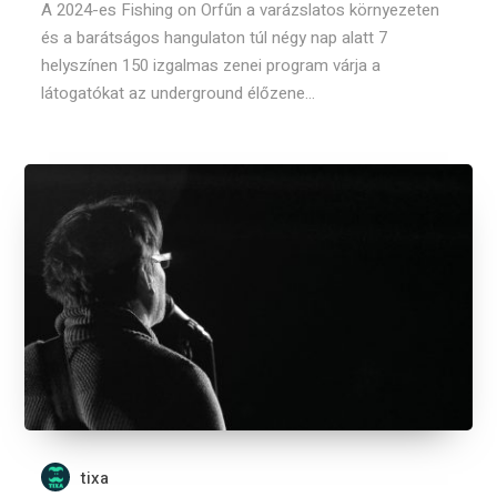
A 2024-es Fishing on Orfűn a varázslatos környezeten
és a barátságos hangulaton túl négy nap alatt 7
helyszínen 150 izgalmas zenei program várja a
látogatókat az underground élőzene...
tixa