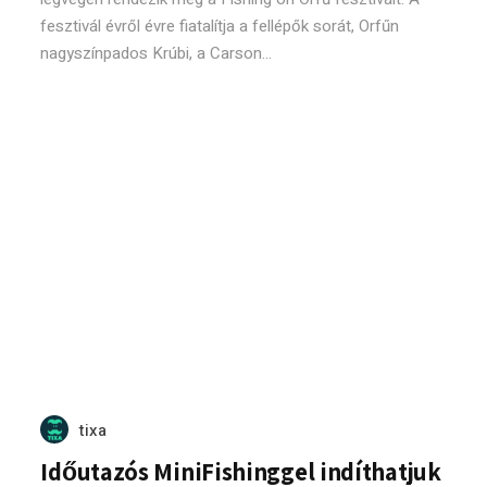
fesztivál évről évre fiatalítja a fellépők sorát, Orfűn
nagyszínpados Krúbi, a Carson...
tixa
Időutazós MiniFishinggel indíthatjuk