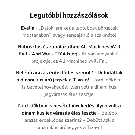
Legutóbbi hozzászólások
Evelin
-
„Dalok, amiket a legtöbbet pörgetek
mostanában”, avagy zeneajánló a szakmától
Robosztus és zabolázatlan: All Machines Will
Fail - And We - TIXA blog
-
Itt van iamyank új
projektje, az All Machines Will Fail
Belépő árazás érdeklődés szerint? - Debütáltak
a dinamikus árú jegyek a Tixa-n!
-
Zord időkben
is bevételnövekedés: ilyen volt a dinamikus
jegyárazás éles tesztje
Zord időkben is bevételnövekedés: ilyen volt a
dinamikus jegyárazás éles tesztje
-
Belépő
árazás érdeklődés szerint? – Debütáltak a
dinamikus árú jegyek a Tixa-n!