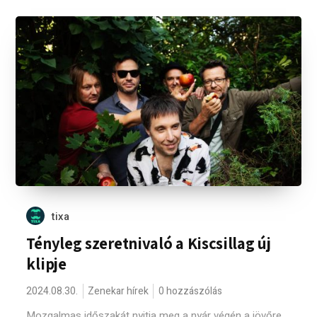
tixa
Tényleg szeretnivaló a Kiscsillag új
klipje
2024.08.30.
Zenekar hírek
0 hozzászólás
Mozgalmas időszakát nyitja meg a nyár végén a jövőre