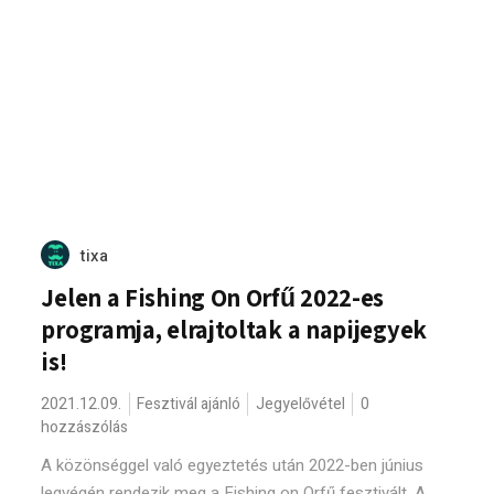
tixa
Jelen a Fishing On Orfű 2022-es
programja, elrajtoltak a napijegyek
is!
2021.12.09.
Fesztivál ajánló
Jegyelővétel
0
hozzászólás
A közönséggel való egyeztetés után 2022-ben június
legvégén rendezik meg a Fishing on Orfű fesztivált. A