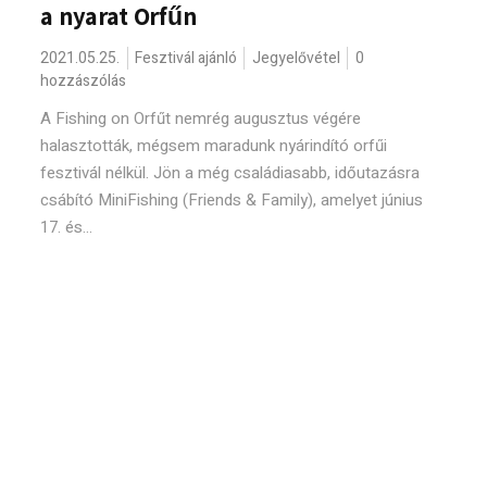
a nyarat Orfűn
2021.05.25.
Fesztivál ajánló
Jegyelővétel
0
hozzászólás
A Fishing on Orfűt nemrég augusztus végére
halasztották, mégsem maradunk nyárindító orfűi
fesztivál nélkül. Jön a még családiasabb, időutazásra
csábító MiniFishing (Friends & Family), amelyet június
17. és...