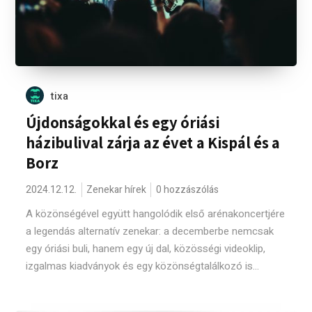
tixa
Újdonságokkal és egy óriási
házibulival zárja az évet a Kispál és a
Borz
2024.12.12.
Zenekar hírek
0 hozzászólás
A közönségével együtt hangolódik első arénakoncertjére
a legendás alternatív zenekar: a decemberbe nemcsak
egy óriási buli, hanem egy új dal, közösségi videoklip,
izgalmas kiadványok és egy közönségtalálkozó is...