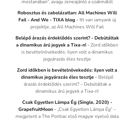
mostanában”, avagy zeneajánló a szakmától
Robosztus és zabolázatlan: All Machines Will
Fail - And We - TIXA blog
-
Itt van iamyank új
projektje, az All Machines Will Fail
Belépő árazás érdeklődés szerint? - Debütáltak
a dinamikus árú jegyek a Tixa-n!
-
Zord időkben
is bevételnövekedés: ilyen volt a dinamikus
jegyárazás éles tesztje
Zord időkben is bevételnövekedés: ilyen volt a
dinamikus jegyárazás éles tesztje
-
Belépő
árazás érdeklődés szerint? – Debütáltak a
dinamikus árú jegyek a Tixa-n!
Csak Egyetlen Lámpa Ég (Single, 2020) -
GrapefruitMoon
-
„Csak Egyetlen Lámpa Ég” –
megjelent a The Pontiac első magyar nyelvű dala