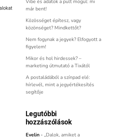
Vibe és adatok a pult mögül: mi
alokat
már bent!
Közösséget építesz, vagy
közönséget? Mindkettőt?
Nem fogynak a jegyek? Elfogyott a
figyelem!
Mikor és hol hirdessek? –
marketing útmutató a Tixától
A postaládából a színpad elé:
hírlevél, mint a jegyértékesítés
segítője
Legutóbbi
hozzászólások
Evelin
-
„Dalok, amiket a