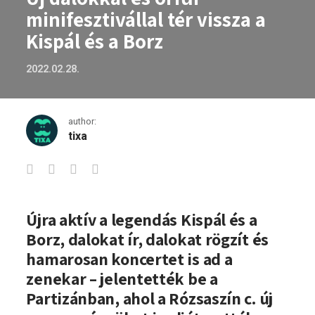
minifesztivállal tér vissza a
Kispál és a Borz
2022.02.28.
author:
tixa
Új dalokkal és orfűi minifesztivállal tér 
Újra aktív a legendás Kispál és a
Borz, dalokat ír, dalokat rögzít és
hamarosan koncertet is ad a
zenekar – jelentették be a
Partizánban, ahol a Rózsaszín c. új