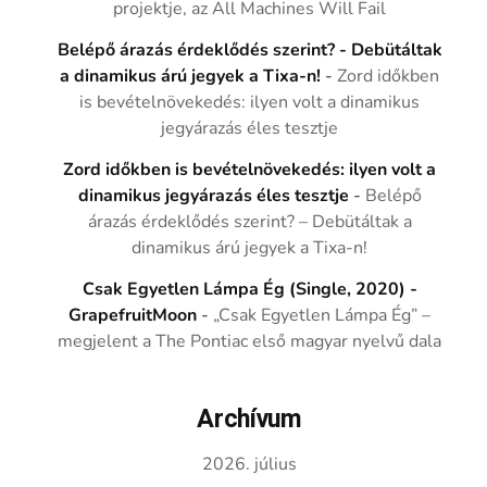
projektje, az All Machines Will Fail
Belépő árazás érdeklődés szerint? - Debütáltak
a dinamikus árú jegyek a Tixa-n!
-
Zord időkben
is bevételnövekedés: ilyen volt a dinamikus
jegyárazás éles tesztje
Zord időkben is bevételnövekedés: ilyen volt a
dinamikus jegyárazás éles tesztje
-
Belépő
árazás érdeklődés szerint? – Debütáltak a
dinamikus árú jegyek a Tixa-n!
Csak Egyetlen Lámpa Ég (Single, 2020) -
GrapefruitMoon
-
„Csak Egyetlen Lámpa Ég” –
megjelent a The Pontiac első magyar nyelvű dala
Archívum
2026. július