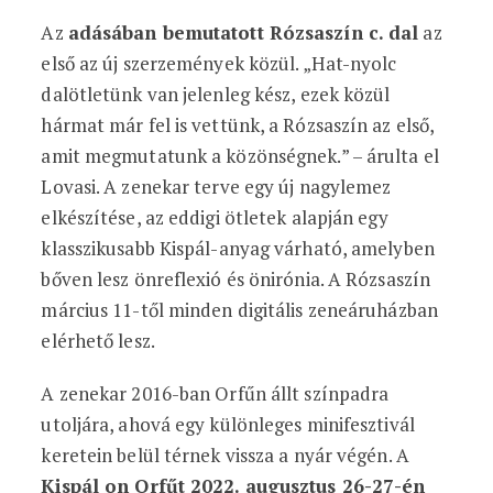
Az
adásában bemutatott Rózsaszín c. dal
az
első az új szerzemények közül. „Hat-nyolc
dalötletünk van jelenleg kész, ezek közül
hármat már fel is vettünk, a Rózsaszín az első,
amit megmutatunk a közönségnek.” – árulta el
Lovasi. A zenekar terve egy új nagylemez
elkészítése, az eddigi ötletek alapján egy
klasszikusabb Kispál-anyag várható, amelyben
bőven lesz önreflexió és önirónia. A Rózsaszín
március 11-től minden digitális zeneáruházban
elérhető lesz.
A zenekar 2016-ban Orfűn állt színpadra
utoljára, ahová egy különleges minifesztivál
keretein belül térnek vissza a nyár végén. A
Kispál on Orfűt 2022. augusztus 26-27-én