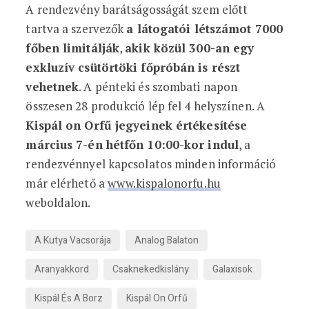
A rendezvény barátságosságát szem előtt
tartva a szervezők
a látogatói létszámot 7000
főben limitálják
,
akik közül 300-an egy
exkluzív csütörtöki főpróbán is részt
vehetnek
. A pénteki és szombati napon
összesen 28 produkció lép fel 4 helyszínen. A
Kispál on Orfű jegyeinek értékesítése
március 7-én hétfőn 10:00-kor indul
, a
rendezvénnyel kapcsolatos minden információ
már elérhető a
www.kispalonorfu.hu
weboldalon.
A Kutya Vacsorája
Analog Balaton
Aranyakkord
Csaknekedkislány
Galaxisok
Kispál És A Borz
Kispál On Orfű