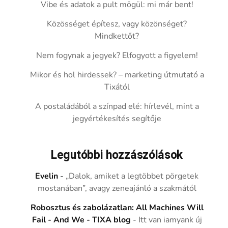
Vibe és adatok a pult mögül: mi már bent!
Közösséget építesz, vagy közönséget?
Mindkettőt?
Nem fogynak a jegyek? Elfogyott a figyelem!
Mikor és hol hirdessek? – marketing útmutató a
Tixától
A postaládából a színpad elé: hírlevél, mint a
jegyértékesítés segítője
Legutóbbi hozzászólások
Evelin
-
„Dalok, amiket a legtöbbet pörgetek
mostanában”, avagy zeneajánló a szakmától
Robosztus és zabolázatlan: All Machines Will
Fail - And We - TIXA blog
-
Itt van iamyank új