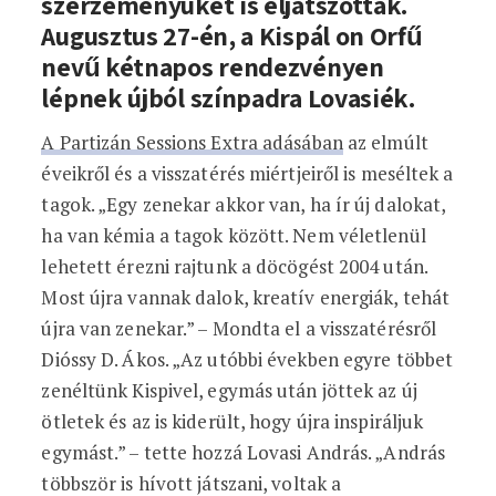
szerzeményüket is eljátszották.
Augusztus 27-én, a Kispál on Orfű
nevű kétnapos rendezvényen
lépnek újból színpadra Lovasiék.
A Partizán Sessions Extra adásában
az elmúlt
éveikről és a visszatérés miértjeiről is meséltek a
tagok. „Egy zenekar akkor van, ha ír új dalokat,
ha van kémia a tagok között. Nem véletlenül
lehetett érezni rajtunk a döcögést 2004 után.
Most újra vannak dalok, kreatív energiák, tehát
újra van zenekar.” – Mondta el a visszatérésről
Dióssy D. Ákos. „Az utóbbi években egyre többet
zenéltünk Kispivel, egymás után jöttek az új
ötletek és az is kiderült, hogy újra inspiráljuk
egymást.” – tette hozzá Lovasi András. „András
többször is hívott játszani, voltak a