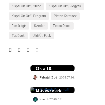
Kispál On Orfű 2022
Kispál On Orfű Jegyek
Kispál On Orfű Program
Platon Karataev
Ricsárdgír
Szeder
Tesco Disco
Tudósok
Üllői Úti Fuck
Felnőtté válik:
hamarosan
indul a 18.
Ördögkatlan!
Ők a 10.
Kerekdomb
Tabajdi Zoé
2025.07.16.
Fesztivál első
A Franz
fellépői
Ferdinand a
Művészetek
Völgyében
tixa
2025.02.18.
mutatja be új