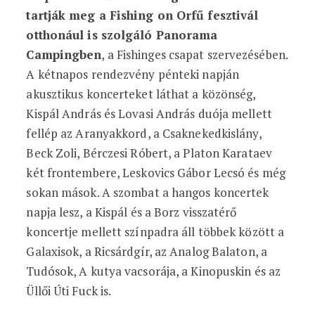
tartják meg a Fishing on Orfű fesztivál
otthonául is szolgáló Panorama
Campingben
, a Fishinges csapat szervezésében.
A kétnapos rendezvény pénteki napján
akusztikus koncerteket láthat a közönség,
Kispál András és Lovasi András duója mellett
fellép az Aranyakkord, a Csaknekedkislány,
Beck Zoli, Bérczesi Róbert, a Platon Karataev
két frontembere, Leskovics Gábor Lecsó és még
sokan mások. A szombat a hangos koncertek
napja lesz, a Kispál és a Borz visszatérő
koncertje mellett színpadra áll többek között a
Galaxisok, a Ricsárdgír, az Analog Balaton, a
Tudósok, A kutya vacsorája, a Kinopuskin és az
Üllői Úti Fuck is.