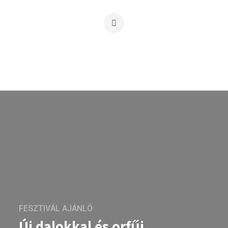
FESZTIVÁL AJÁNLÓ
Új dalokkal és orfűi