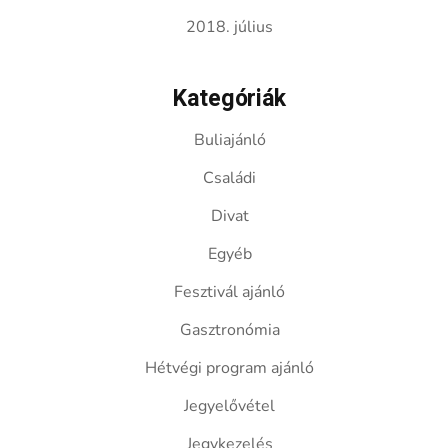
2018. július
Kategóriák
Buliajánló
Családi
Divat
Egyéb
Fesztivál ajánló
Gasztronómia
Hétvégi program ajánló
Jegyelővétel
Jegykezelés