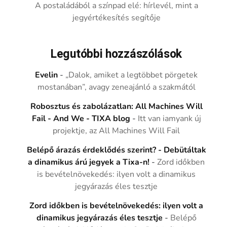
A postaládából a színpad elé: hírlevél, mint a
jegyértékesítés segítője
Legutóbbi hozzászólások
Evelin
-
„Dalok, amiket a legtöbbet pörgetek
mostanában”, avagy zeneajánló a szakmától
Robosztus és zabolázatlan: All Machines Will
Fail - And We - TIXA blog
-
Itt van iamyank új
projektje, az All Machines Will Fail
Belépő árazás érdeklődés szerint? - Debütáltak
a dinamikus árú jegyek a Tixa-n!
-
Zord időkben
is bevételnövekedés: ilyen volt a dinamikus
jegyárazás éles tesztje
Zord időkben is bevételnövekedés: ilyen volt a
dinamikus jegyárazás éles tesztje
-
Belépő