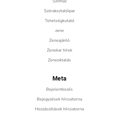
Színház
Szórakoztatóipar
Tehetségkutató
zene
Zeneajánló
Zenekar hírek
Zeneoktatás
Meta
Bejelentkezés
Bejegyzések hírcsatorna
Hozzászólások hírcsatorna