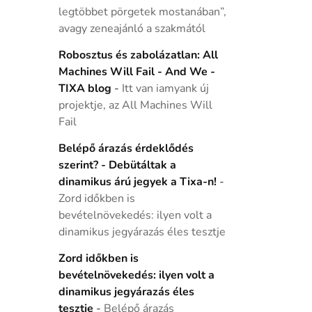
legtöbbet pörgetek mostanában”,
avagy zeneajánló a szakmától
Robosztus és zabolázatlan: All
Machines Will Fail - And We -
TIXA blog
-
Itt van iamyank új
projektje, az All Machines Will
Fail
Belépő árazás érdeklődés
szerint? - Debütáltak a
dinamikus árú jegyek a Tixa-n!
-
Zord időkben is
bevételnövekedés: ilyen volt a
dinamikus jegyárazás éles tesztje
Zord időkben is
bevételnövekedés: ilyen volt a
dinamikus jegyárazás éles
tesztje
-
Belépő árazás