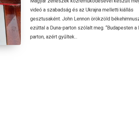
Magyar zenészek közreműködésével készült meg
videó a szabadság és az Ukrajna melletti kiállás
gesztusaként. John Lennon örökzöld békehimnus
ezúttal a Duna-parton szólalt meg. “Budapesten a
parton, azért gyűltek...