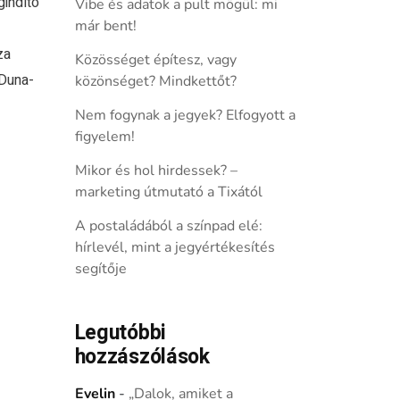
indító
Vibe és adatok a pult mögül: mi
már bent!
za
Közösséget építesz, vagy
 Duna-
közönséget? Mindkettőt?
Nem fogynak a jegyek? Elfogyott a
figyelem!
Mikor és hol hirdessek? –
marketing útmutató a Tixától
A postaládából a színpad elé:
hírlevél, mint a jegyértékesítés
segítője
Legutóbbi
hozzászólások
Evelin
-
„Dalok, amiket a