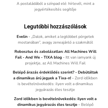
A postaládából a színpad elé: hírlevél, mint a
jegyértékesítés segítője
Legutóbbi hozzászólások
Evelin
-
„Dalok, amiket a legtöbbet pörgetek
mostanában”, avagy zeneajánló a szakmától
Robosztus és zabolázatlan: All Machines Will
Fail - And We - TIXA blog
-
Itt van iamyank új
projektje, az All Machines Will Fail
Belépő árazás érdeklődés szerint? - Debütáltak
a dinamikus árú jegyek a Tixa-n!
-
Zord időkben
is bevételnövekedés: ilyen volt a dinamikus
jegyárazás éles tesztje
Zord időkben is bevételnövekedés: ilyen volt a
dinamikus jegyárazás éles tesztje
-
Belépő