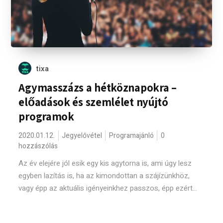
tixa
Agymasszázs a hétköznapokra –
előadások és szemlélet nyújtó
programok
2020.01.12.
Jegyelővétel
Programajánló
0
hozzászólás
Az év elejére jól esik egy kis agytorna is, ami úgy lesz
egyben lazítás is, ha az kimondottan a szájízünkhöz,
vagy épp az aktuális igényeinkhez passzos, épp ezért...