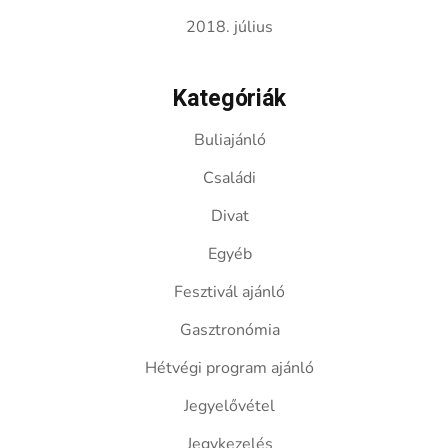
2018. július
Kategóriák
Buliajánló
Családi
Divat
Egyéb
Fesztivál ajánló
Gasztronómia
Hétvégi program ajánló
Jegyelővétel
Jegykezelés