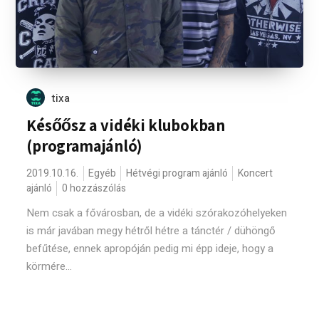
tixa
Későősz a vidéki klubokban
(programajánló)
2019.10.16.
Egyéb
Hétvégi program ajánló
Koncert
ajánló
0 hozzászólás
Nem csak a fővárosban, de a vidéki szórakozóhelyeken
is már javában megy hétről hétre a tánctér / dühöngő
befűtése, ennek apropóján pedig mi épp ideje, hogy a
körmére...