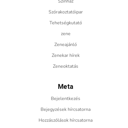
Színház
Szórakoztatóipar
Tehetségkutató
zene
Zeneajánló
Zenekar hírek
Zeneoktatás
Meta
Bejelentkezés
Bejegyzések hírcsatorna
Hozzászólások hírcsatorna