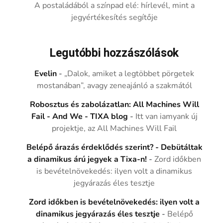
A postaládából a színpad elé: hírlevél, mint a
jegyértékesítés segítője
Legutóbbi hozzászólások
Evelin
-
„Dalok, amiket a legtöbbet pörgetek
mostanában”, avagy zeneajánló a szakmától
Robosztus és zabolázatlan: All Machines Will
Fail - And We - TIXA blog
-
Itt van iamyank új
projektje, az All Machines Will Fail
Belépő árazás érdeklődés szerint? - Debütáltak
a dinamikus árú jegyek a Tixa-n!
-
Zord időkben
is bevételnövekedés: ilyen volt a dinamikus
jegyárazás éles tesztje
Zord időkben is bevételnövekedés: ilyen volt a
dinamikus jegyárazás éles tesztje
-
Belépő