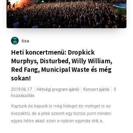
tixa
Heti koncertmenü: Dropkick
Murphys, Disturbed, Willy William,
Red Fang, Municipal Waste és még
sokan!
2019.06.17.
Hétvégi program ajánló
Koncert ajánló
0
hozzászólás
Kaptunk és kapunk is még hideget és meleget is az
évszaktól, de a jelek szerint egy biztos pont minden
egyes hétre akad: ezen a nyáron egymás érik a...