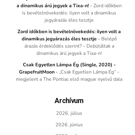
a dinamikus árú jegyek a Tixa-n!
-
Zord időkben
is bevételnövekedés: ilyen volt a dinamikus
jegyárazás éles tesztje
Zord időkben is bevételnövekedés: ilyen volt a
dinamikus jegyárazás éles tesztje
-
Belépő
árazás érdeklődés szerint? – Debütáltak a
dinamikus árú jegyek a Tixa-n!
Csak Egyetlen Lámpa Ég (Single, 2020) -
GrapefruitMoon
-
„Csak Egyetlen Lámpa Ég” –
megjelent a The Pontiac első magyar nyelvű dala
Archívum
2026. július
2026. június