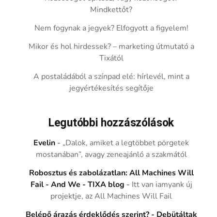
Mindkettőt?
Nem fogynak a jegyek? Elfogyott a figyelem!
Mikor és hol hirdessek? – marketing útmutató a
Tixától
A postaládából a színpad elé: hírlevél, mint a
jegyértékesítés segítője
Legutóbbi hozzászólások
Evelin
-
„Dalok, amiket a legtöbbet pörgetek
mostanában”, avagy zeneajánló a szakmától
Robosztus és zabolázatlan: All Machines Will
Fail - And We - TIXA blog
-
Itt van iamyank új
projektje, az All Machines Will Fail
Belépő árazás érdeklődés szerint? - Debütáltak