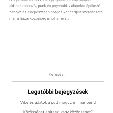
akiknek masszív, punk és psychobilly alapokra építkező
zenéjét és elképesztően pörgős koncertjeit szerencsére
már a hazai közönség is jól ismeri,...
Keresés:
Legutóbbi bejegyzések
Vibe és adatok a pult mögül: mi már bent!
Közösséget építesz, vagy közönséget?