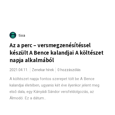
tixa
Az a perc – versmegzenésítéssel
készült A Bence kalandjai A költészet
napja alkalmából
2021.04.11.
Zenekar hírek
0 hozzászólás
A költészet napja fontos szerepet tölt be A Bence
kalandjai életében, ugyanis két éve ilyenkor jelent meg
első dala, egy Kányádi Sándor versfeldolgozás, az
Álmodó. Ez a dátum...