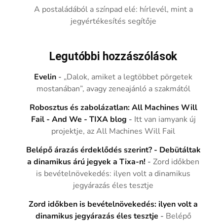
A postaládából a színpad elé: hírlevél, mint a
jegyértékesítés segítője
Legutóbbi hozzászólások
Evelin
-
„Dalok, amiket a legtöbbet pörgetek
mostanában”, avagy zeneajánló a szakmától
Robosztus és zabolázatlan: All Machines Will
Fail - And We - TIXA blog
-
Itt van iamyank új
projektje, az All Machines Will Fail
Belépő árazás érdeklődés szerint? - Debütáltak
a dinamikus árú jegyek a Tixa-n!
-
Zord időkben
is bevételnövekedés: ilyen volt a dinamikus
jegyárazás éles tesztje
Zord időkben is bevételnövekedés: ilyen volt a
dinamikus jegyárazás éles tesztje
-
Belépő