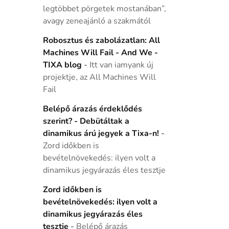
legtöbbet pörgetek mostanában”,
avagy zeneajánló a szakmától
Robosztus és zabolázatlan: All
Machines Will Fail - And We -
TIXA blog
-
Itt van iamyank új
projektje, az All Machines Will
Fail
Belépő árazás érdeklődés
szerint? - Debütáltak a
dinamikus árú jegyek a Tixa-n!
-
Zord időkben is
bevételnövekedés: ilyen volt a
dinamikus jegyárazás éles tesztje
Zord időkben is
bevételnövekedés: ilyen volt a
dinamikus jegyárazás éles
tesztje
-
Belépő árazás