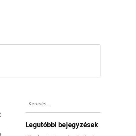
Keresés:
t
Legutóbbi bejegyzések
t