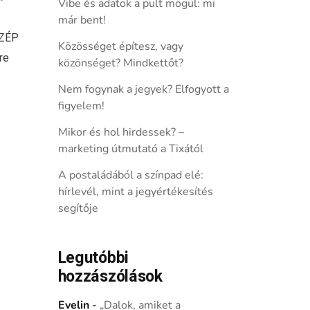
Vibe és adatok a pult mögül: mi
már bent!
SZÉP
Közösséget építesz, vagy
re
közönséget? Mindkettőt?
Nem fogynak a jegyek? Elfogyott a
figyelem!
Mikor és hol hirdessek? –
marketing útmutató a Tixától
A postaládából a színpad elé:
hírlevél, mint a jegyértékesítés
segítője
Legutóbbi
hozzászólások
Evelin
-
„Dalok, amiket a