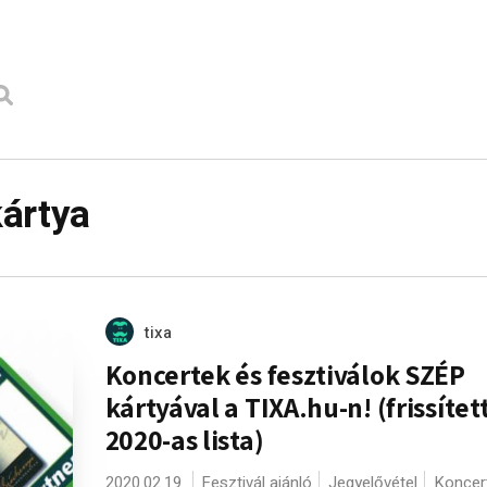
ártya
tixa
Koncertek és fesztiválok SZÉP
kártyával a TIXA.hu-n! (frissítet
2020-as lista)
2020.02.19.
Fesztivál ajánló
Jegyelővétel
Koncer