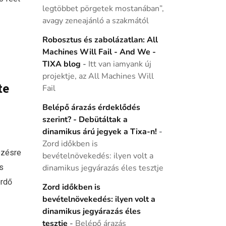
legtöbbet pörgetek mostanában”,
avagy zeneajánló a szakmától
Robosztus és zabolázatlan: All
Machines Will Fail - And We -
TIXA blog
-
Itt van iamyank új
projektje, az All Machines Will
te
Fail
Belépő árazás érdeklődés
szerint? - Debütáltak a
dinamikus árú jegyek a Tixa-n!
-
Zord időkben is
ezésre
bevételnövekedés: ilyen volt a
s
dinamikus jegyárazás éles tesztje
erdő
Zord időkben is
bevételnövekedés: ilyen volt a
dinamikus jegyárazás éles
tesztje
-
Belépő árazás