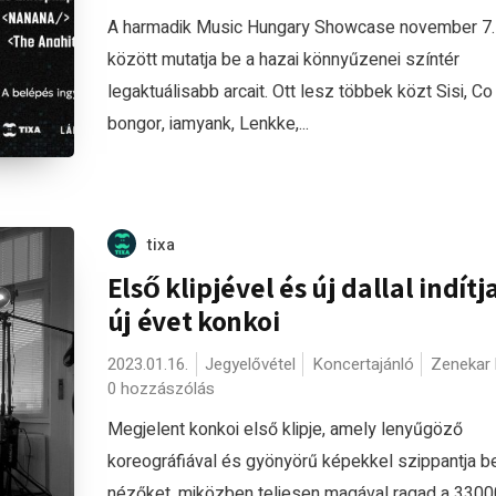
A harmadik Music Hungary Showcase november 7. 
között mutatja be a hazai könnyűzenei színtér
legaktuálisabb arcait. Ott lesz többek közt Sisi, Co
bongor, iamyank, Lenkke,...
tixa
Első klipjével és új dallal indítj
új évet konkoi
2023.01.16.
Jegyelővétel
Koncertajánló
Zenekar 
0 hozzászólás
Megjelent konkoi első klipje, amely lenyűgöző
koreográfiával és gyönyörű képekkel szippantja b
nézőket, miközben teljesen magával ragad a 3300