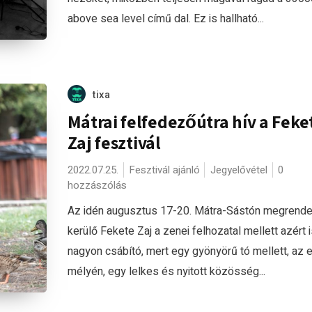
above sea level című dal. Ez is hallható...
tixa
Mátrai felfedezőútra hív a Feke
Zaj fesztivál
2022.07.25.
Fesztivál ajánló
Jegyelővétel
0
hozzászólás
Az idén augusztus 17-20. Mátra-Sástón megrend
kerülő Fekete Zaj a zenei felhozatal mellett azért i
nagyon csábító, mert egy gyönyörű tó mellett, az 
mélyén, egy lelkes és nyitott közösség...