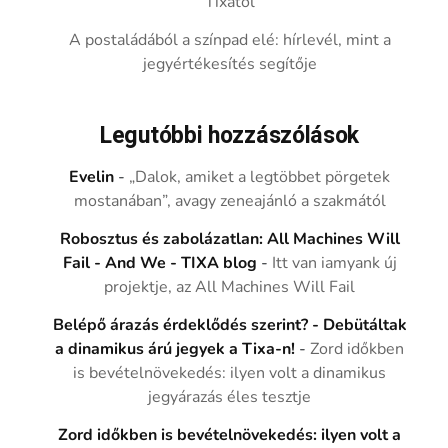
Tixától
A postaládából a színpad elé: hírlevél, mint a
jegyértékesítés segítője
Legutóbbi hozzászólások
Evelin
-
„Dalok, amiket a legtöbbet pörgetek
mostanában”, avagy zeneajánló a szakmától
Robosztus és zabolázatlan: All Machines Will
Fail - And We - TIXA blog
-
Itt van iamyank új
projektje, az All Machines Will Fail
Belépő árazás érdeklődés szerint? - Debütáltak
a dinamikus árú jegyek a Tixa-n!
-
Zord időkben
is bevételnövekedés: ilyen volt a dinamikus
jegyárazás éles tesztje
Zord időkben is bevételnövekedés: ilyen volt a