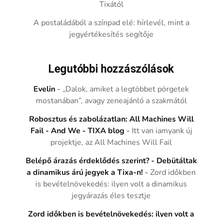
Tixától
A postaládából a színpad elé: hírlevél, mint a
jegyértékesítés segítője
Legutóbbi hozzászólások
Evelin
-
„Dalok, amiket a legtöbbet pörgetek
mostanában”, avagy zeneajánló a szakmától
Robosztus és zabolázatlan: All Machines Will
Fail - And We - TIXA blog
-
Itt van iamyank új
projektje, az All Machines Will Fail
Belépő árazás érdeklődés szerint? - Debütáltak
a dinamikus árú jegyek a Tixa-n!
-
Zord időkben
is bevételnövekedés: ilyen volt a dinamikus
jegyárazás éles tesztje
Zord időkben is bevételnövekedés: ilyen volt a