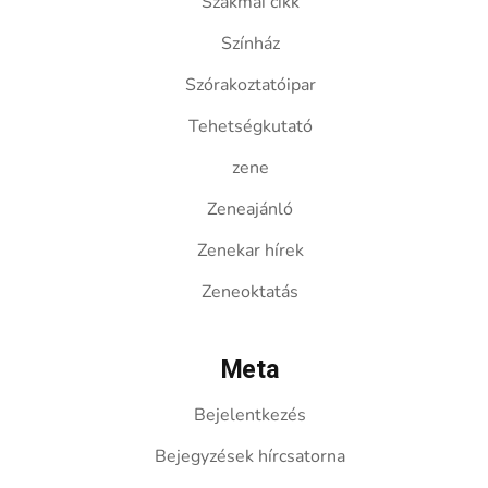
Szakmai cikk
Színház
Szórakoztatóipar
Tehetségkutató
zene
Zeneajánló
Zenekar hírek
Zeneoktatás
Meta
Bejelentkezés
Bejegyzések hírcsatorna