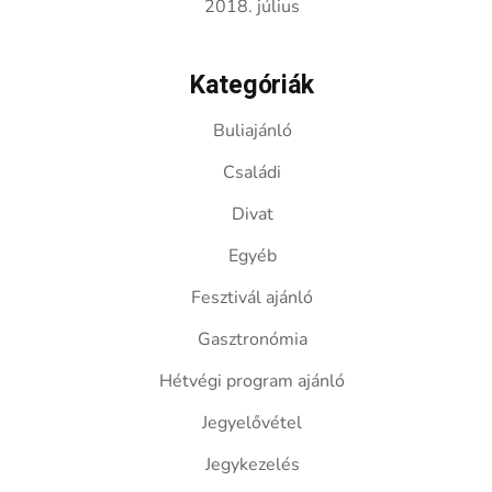
2018. július
Kategóriák
Buliajánló
Családi
Divat
Egyéb
Fesztivál ajánló
Gasztronómia
Hétvégi program ajánló
Jegyelővétel
Jegykezelés