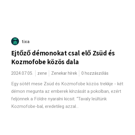
tixa
Ejtőző démonokat csal elő Zsüd és
Kozmofobe közös dala
2024.07.05.
zene
Zenekar hírek
0 hozzászólás
Egy sötét mese Zsüd és Kozmofobe közös trekkje - két
démon megunta az emberek kínzását a pokolban, ezért
feljönnek a Földre nyaralni kicsit. “Tavaly leültünk
Kozmofobe-bal, eredetileg azzal...