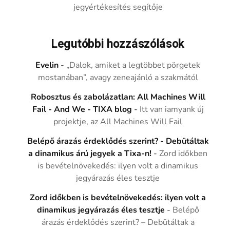
jegyértékesítés segítője
Legutóbbi hozzászólások
Evelin
-
„Dalok, amiket a legtöbbet pörgetek
mostanában”, avagy zeneajánló a szakmától
Robosztus és zabolázatlan: All Machines Will
Fail - And We - TIXA blog
-
Itt van iamyank új
projektje, az All Machines Will Fail
Belépő árazás érdeklődés szerint? - Debütáltak
a dinamikus árú jegyek a Tixa-n!
-
Zord időkben
is bevételnövekedés: ilyen volt a dinamikus
jegyárazás éles tesztje
Zord időkben is bevételnövekedés: ilyen volt a
dinamikus jegyárazás éles tesztje
-
Belépő
árazás érdeklődés szerint? – Debütáltak a