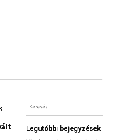
Keresés:
k
vált
Legutóbbi bejegyzések