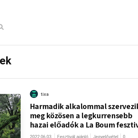
yek
tixa
Harmadik alkalommal szervezi
meg közösen a legkurrensebb
hazai előadók a La Boum feszti
2022.06.03.
Fesztivál ajánló
Jegyelővétel
0