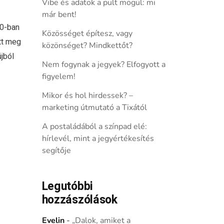
Vibe és adatok a pult mögül: mi
már bent!
20-ban
Közösséget építesz, vagy
tt meg
közönséget? Mindkettőt?
újból
Nem fogynak a jegyek? Elfogyott a
figyelem!
Mikor és hol hirdessek? –
marketing útmutató a Tixától
A postaládából a színpad elé:
hírlevél, mint a jegyértékesítés
segítője
Legutóbbi
hozzászólások
Evelin
-
„Dalok, amiket a