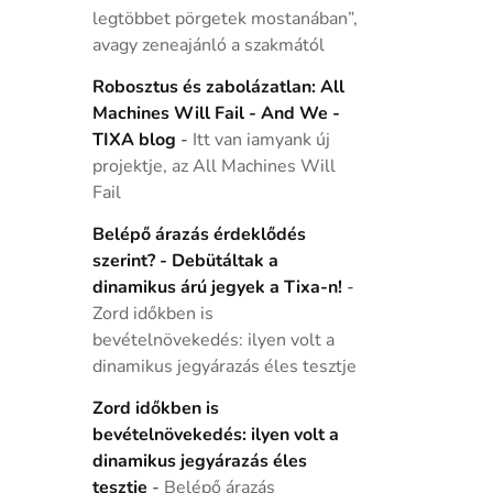
legtöbbet pörgetek mostanában”,
avagy zeneajánló a szakmától
Robosztus és zabolázatlan: All
Machines Will Fail - And We -
TIXA blog
-
Itt van iamyank új
projektje, az All Machines Will
Fail
Belépő árazás érdeklődés
szerint? - Debütáltak a
dinamikus árú jegyek a Tixa-n!
-
Zord időkben is
bevételnövekedés: ilyen volt a
dinamikus jegyárazás éles tesztje
Zord időkben is
bevételnövekedés: ilyen volt a
dinamikus jegyárazás éles
tesztje
-
Belépő árazás