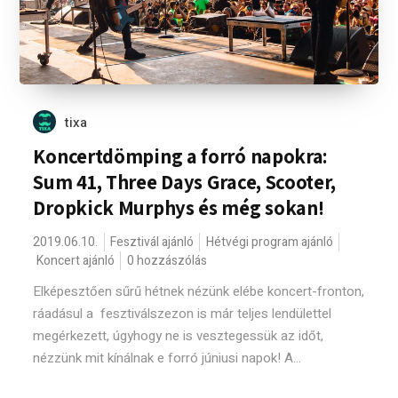
tixa
Koncertdömping a forró napokra:
Sum 41, Three Days Grace, Scooter,
Dropkick Murphys és még sokan!
2019.06.10.
Fesztivál ajánló
Hétvégi program ajánló
Koncert ajánló
0 hozzászólás
Elképesztően sűrű hétnek nézünk elébe koncert-fronton,
ráadásul a fesztiválszezon is már teljes lendülettel
megérkezett, úgyhogy ne is vesztegessük az időt,
nézzünk mit kínálnak e forró júniusi napok! A...