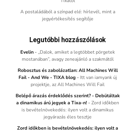
Tixától
A postaládából a színpad elé: hírlevél, mint a
jegyértékesítés segítője
Legutóbbi hozzászólások
Evelin
-
„Dalok, amiket a legtöbbet pörgetek
mostanában”, avagy zeneajánló a szakmától
Robosztus és zabolázatlan: All Machines Will
Fail - And We - TIXA blog
-
Itt van iamyank új
projektje, az All Machines Will Fail
Belépő árazás érdeklődés szerint? - Debütáltak
a dinamikus árú jegyek a Tixa-n!
-
Zord időkben
is bevételnövekedés: ilyen volt a dinamikus
jegyárazás éles tesztje
Zord időkben is bevételnövekedés: ilyen volt a